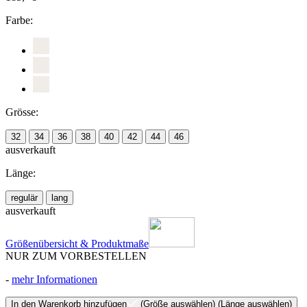
Farbe:
Grösse:
32
34
36
38
40
42
44
46
ausverkauft
Länge:
regulär
lang
ausverkauft
Größenübersicht & Produktmaße
NUR ZUM VORBESTELLEN
-
mehr Informationen
In den Warenkorb hinzufügen
(Größe auswählen)
(Länge auswählen)