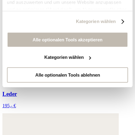
und auszuwerten und um unsere Website anzupassen
und zu optimieren ("Analytics"), um Nutzungsprofile über
die von Ihnen angeklickte Werbung und Ihre Interessen
Kategorien wählen
zu erstellen, um personalisierte Werbung auszuliefern,
um Sie auf anderen Websites wiederzuerkennen und um
Sie erneut mit Werbung anzusprechen sowie um unsere
Alle optionalen Tools akzeptieren
Werbekampagnen auszuwerten ("Marketing").
Kategorien wählen
Ihre Daten werden mit Dienstanbietern geteilt, die wir in
der Datenschutzerklärung genauer auflisten oder wenn
Sie auf "Kategorien wählen" klicken.
Alle optionalen Tools ablehnen
Geflochtene Sandalen
Indem Sie auf "Alle optionalen Tools akzeptieren" klicken,
Leder
erklären Sie sich mit der Nutzung der optionalen Tools
wie zuvor beschrieben einverstanden.
195,- €
Sie können Ihre Einwilligung jederzeit anpassen oder für
die Zukunft widerrufen.