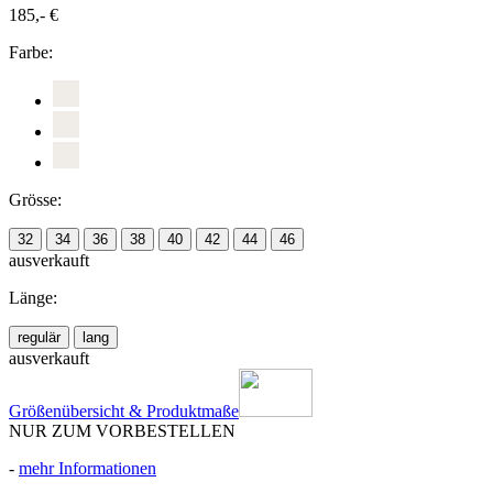
185,- €
Farbe:
Grösse:
32
34
36
38
40
42
44
46
ausverkauft
Länge:
regulär
lang
ausverkauft
Größenübersicht & Produktmaße
NUR ZUM VORBESTELLEN
-
mehr Informationen