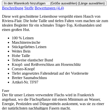
In den Warenkorb hinzufügen
(Größe auswählen)
(Länge auswählen)
Beschreibung
Stoffe
Bewertungen
(4.4)
Diese weit geschnittene Leinenhose versprüht einen Hauch von
Riviera-Flair. Die hohe Taille und tiefen Falten vorn machen sie zum
idealen Begleiter für ein schmales Träger-Top, Keilsandalen und
einen großen Hut.
100 % Leinen
Maschinenwäsche
Stückgefärbtes Leinen
Weites Bein
Hohe Taille
Teilweise elastischer Bund
Knopf- und Reißverschluss am Hosenschlitz
Corozo-Knopf
Tiefer angesetztes Faltendetail auf der Vorderseite
Breiter Saumabschluss
Artikel-Nr. TF97
Faser
Der für unser Leinen verwendete Flachs wird in Frankreich
angebaut, wo die Flachspflanze mit einem Minimum an Wasser,
Energie, Pestiziden und Düngemitteln auskommt, was sie zu einer
der natürlichsten nachhaltigen Fasern macht.