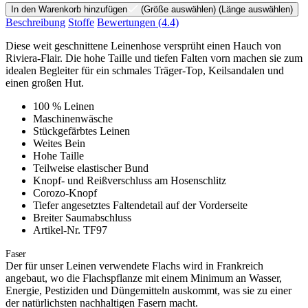
In den Warenkorb hinzufügen
(Größe auswählen)
(Länge auswählen)
Beschreibung
Stoffe
Bewertungen
(4.4)
Diese weit geschnittene Leinenhose versprüht einen Hauch von
Riviera-Flair. Die hohe Taille und tiefen Falten vorn machen sie zum
idealen Begleiter für ein schmales Träger-Top, Keilsandalen und
einen großen Hut.
100 % Leinen
Maschinenwäsche
Stückgefärbtes Leinen
Weites Bein
Hohe Taille
Teilweise elastischer Bund
Knopf- und Reißverschluss am Hosenschlitz
Corozo-Knopf
Tiefer angesetztes Faltendetail auf der Vorderseite
Breiter Saumabschluss
Artikel-Nr. TF97
Faser
Der für unser Leinen verwendete Flachs wird in Frankreich
angebaut, wo die Flachspflanze mit einem Minimum an Wasser,
Energie, Pestiziden und Düngemitteln auskommt, was sie zu einer
der natürlichsten nachhaltigen Fasern macht.