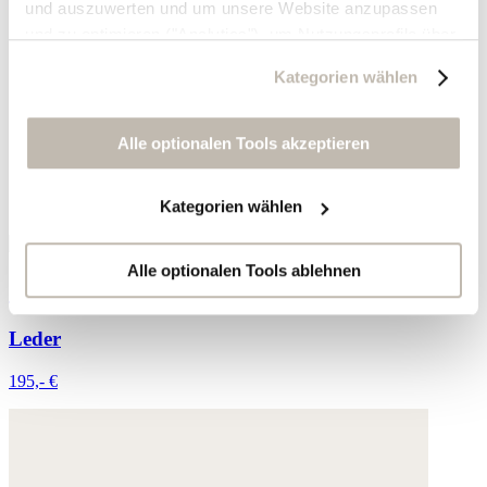
und auszuwerten und um unsere Website anzupassen
und zu optimieren ("Analytics"), um Nutzungsprofile über
die von Ihnen angeklickte Werbung und Ihre Interessen
Kategorien wählen
zu erstellen, um personalisierte Werbung auszuliefern,
um Sie auf anderen Websites wiederzuerkennen und um
Sie erneut mit Werbung anzusprechen sowie um unsere
Alle optionalen Tools akzeptieren
Werbekampagnen auszuwerten ("Marketing").
Kategorien wählen
Ihre Daten werden mit Dienstanbietern geteilt, die wir in
der Datenschutzerklärung genauer auflisten oder wenn
Sie auf "Kategorien wählen" klicken.
Alle optionalen Tools ablehnen
Geflochtene Sandalen
Indem Sie auf "Alle optionalen Tools akzeptieren" klicken,
Leder
erklären Sie sich mit der Nutzung der optionalen Tools
wie zuvor beschrieben einverstanden.
195,- €
Sie können Ihre Einwilligung jederzeit anpassen oder für
die Zukunft widerrufen.