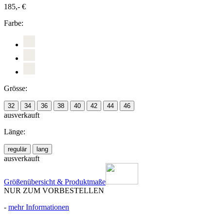
185,- €
Farbe:
Grösse:
32
34
36
38
40
42
44
46
ausverkauft
Länge:
regulär
lang
ausverkauft
Größenübersicht & Produktmaße
NUR ZUM VORBESTELLEN
-
mehr Informationen