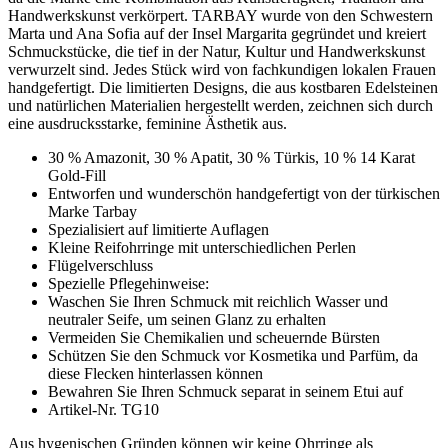
Handwerkskunst verkörpert. TARBAY wurde von den Schwestern
Marta und Ana Sofia auf der Insel Margarita gegründet und kreiert
Schmuckstücke, die tief in der Natur, Kultur und Handwerkskunst
verwurzelt sind. Jedes Stück wird von fachkundigen lokalen Frauen
handgefertigt. Die limitierten Designs, die aus kostbaren Edelsteinen
und natürlichen Materialien hergestellt werden, zeichnen sich durch
eine ausdrucksstarke, feminine Ästhetik aus.
30 % Amazonit, 30 % Apatit, 30 % Türkis, 10 % 14 Karat
Gold-Fill
Entworfen und wunderschön handgefertigt von der türkischen
Marke Tarbay
Spezialisiert auf limitierte Auflagen
Kleine Reifohrringe mit unterschiedlichen Perlen
Flügelverschluss
Spezielle Pflegehinweise:
Waschen Sie Ihren Schmuck mit reichlich Wasser und
neutraler Seife, um seinen Glanz zu erhalten
Vermeiden Sie Chemikalien und scheuernde Bürsten
Schützen Sie den Schmuck vor Kosmetika und Parfüm, da
diese Flecken hinterlassen können
Bewahren Sie Ihren Schmuck separat in seinem Etui auf
Artikel-Nr. TG10
Aus hygenischen Gründen können wir keine Ohrringe als