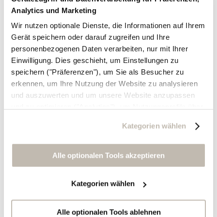
Analytics und Marketing
Wir nutzen optionale Dienste, die Informationen auf Ihrem
Gerät speichern oder darauf zugreifen und Ihre
personenbezogenen Daten verarbeiten, nur mit Ihrer
Einwilligung. Dies geschieht, um Einstellungen zu
speichern ("Präferenzen"), um Sie als Besucher zu
erkennen, um Ihre Nutzung der Website zu analysieren
und auszuwerten und um unsere Website anzupassen
und zu optimieren ("Analytics"), um Nutzungsprofile über
die von Ihnen angeklickte Werbung und Ihre Interessen
Kategorien wählen
zu erstellen, um personalisierte Werbung auszuliefern,
um Sie auf anderen Websites wiederzuerkennen und um
Sie erneut mit Werbung anzusprechen sowie um unsere
Alle optionalen Tools akzeptieren
Werbekampagnen auszuwerten ("Marketing").
Kategorien wählen
Ihre Daten werden mit Dienstanbietern geteilt, die wir in
der Datenschutzerklärung genauer auflisten oder wenn
Sie auf "Kategorien wählen" klicken.
Alle optionalen Tools ablehnen