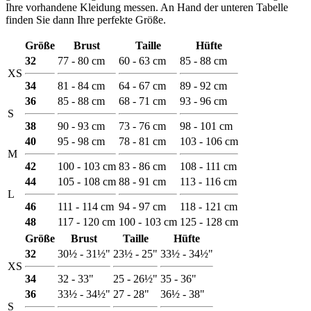
Ihre vorhandene Kleidung messen. An Hand der unteren Tabelle
finden Sie dann Ihre perfekte Größe.
Größe
Brust
Taille
Hüfte
32
77 - 80 cm
60 - 63 cm
85 - 88 cm
XS
34
81 - 84 cm
64 - 67 cm
89 - 92 cm
36
85 - 88 cm
68 - 71 cm
93 - 96 cm
S
38
90 - 93 cm
73 - 76 cm
98 - 101 cm
40
95 - 98 cm
78 - 81 cm
103 - 106 cm
M
42
100 - 103 cm
83 - 86 cm
108 - 111 cm
44
105 - 108 cm
88 - 91 cm
113 - 116 cm
L
46
111 - 114 cm
94 - 97 cm
118 - 121 cm
48
117 - 120 cm
100 - 103 cm
125 - 128 cm
Größe
Brust
Taille
Hüfte
32
30½ - 31½"
23½ - 25"
33½ - 34½"
XS
34
32 - 33"
25 - 26½"
35 - 36"
36
33½ - 34½"
27 - 28"
36½ - 38"
S