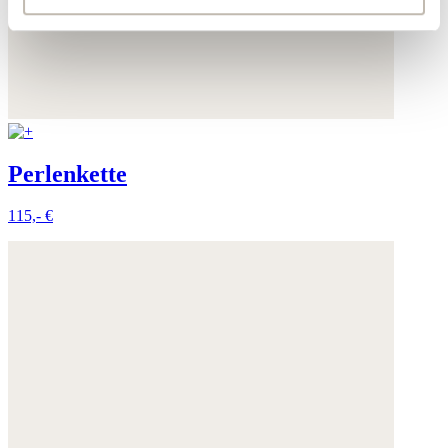
Indem Sie auf "Alle optionalen Tools akzeptieren" klicken,
erklären Sie sich mit der Nutzung der optionalen Tools
wie zuvor beschrieben einverstanden.
Sie können Ihre Einwilligung jederzeit anpassen oder für
die Zukunft widerrufen.
Perlenkette
Weitere Informationen:
Datenschutz
,
Impressum
und
115,- €
AGB