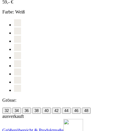
59,- €
Farbe:
Weiß
Grösse:
32
34
36
38
40
42
44
46
48
ausverkauft
Größenübersicht & Produktmaße