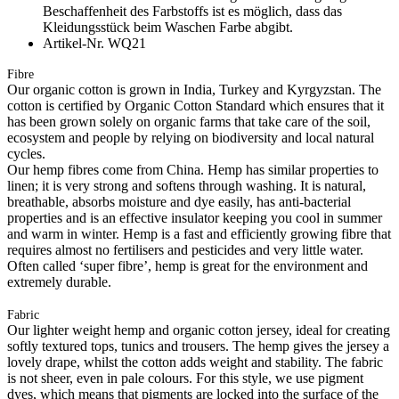
Beschaffenheit des Farbstoffs ist es möglich, dass das
Kleidungsstück beim Waschen Farbe abgibt.
Artikel-Nr. WQ21
Fibre
Our organic cotton is grown in India, Turkey and Kyrgyzstan. The
cotton is certified by Organic Cotton Standard which ensures that it
has been grown solely on organic farms that take care of the soil,
ecosystem and people by relying on biodiversity and local natural
cycles.
Our hemp fibres come from China. Hemp has similar properties to
linen; it is very strong and softens through washing. It is natural,
breathable, absorbs moisture and dye easily, has anti-bacterial
properties and is an effective insulator keeping you cool in summer
and warm in winter. Hemp is a fast and efficiently growing fibre that
requires almost no fertilisers and pesticides and very little water.
Often called ‘super fibre’, hemp is great for the environment and
extremely durable.
Fabric
Our lighter weight hemp and organic cotton jersey, ideal for creating
softly textured tops, tunics and trousers. The hemp gives the jersey a
lovely drape, whilst the cotton adds weight and stability. The fabric
is not sheer, even in pale colours. For this style, we use pigment
dyes, which means that pigments are locked into the surface of the