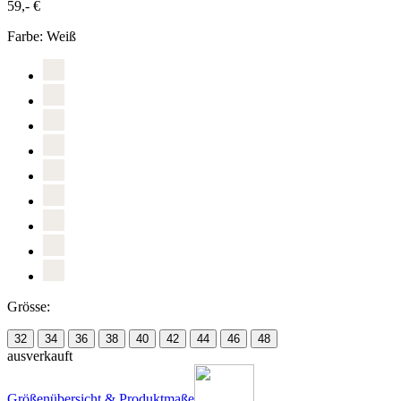
59,- €
Farbe:
Weiß
Grösse:
32
34
36
38
40
42
44
46
48
ausverkauft
Größenübersicht & Produktmaße