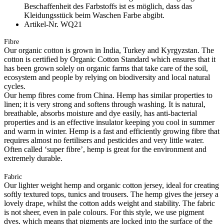
Beschaffenheit des Farbstoffs ist es möglich, dass das
Kleidungsstück beim Waschen Farbe abgibt.
Artikel-Nr. WQ21
Fibre
Our organic cotton is grown in India, Turkey and Kyrgyzstan. The
cotton is certified by Organic Cotton Standard which ensures that it
has been grown solely on organic farms that take care of the soil,
ecosystem and people by relying on biodiversity and local natural
cycles.
Our hemp fibres come from China. Hemp has similar properties to
linen; it is very strong and softens through washing. It is natural,
breathable, absorbs moisture and dye easily, has anti-bacterial
properties and is an effective insulator keeping you cool in summer
and warm in winter. Hemp is a fast and efficiently growing fibre that
requires almost no fertilisers and pesticides and very little water.
Often called ‘super fibre’, hemp is great for the environment and
extremely durable.
Fabric
Our lighter weight hemp and organic cotton jersey, ideal for creating
softly textured tops, tunics and trousers. The hemp gives the jersey a
lovely drape, whilst the cotton adds weight and stability. The fabric
is not sheer, even in pale colours. For this style, we use pigment
dyes, which means that pigments are locked into the surface of the