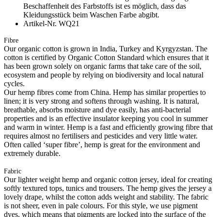
Beschaffenheit des Farbstoffs ist es möglich, dass das
Kleidungsstück beim Waschen Farbe abgibt.
Artikel-Nr. WQ21
Fibre
Our organic cotton is grown in India, Turkey and Kyrgyzstan. The
cotton is certified by Organic Cotton Standard which ensures that it
has been grown solely on organic farms that take care of the soil,
ecosystem and people by relying on biodiversity and local natural
cycles.
Our hemp fibres come from China. Hemp has similar properties to
linen; it is very strong and softens through washing. It is natural,
breathable, absorbs moisture and dye easily, has anti-bacterial
properties and is an effective insulator keeping you cool in summer
and warm in winter. Hemp is a fast and efficiently growing fibre that
requires almost no fertilisers and pesticides and very little water.
Often called ‘super fibre’, hemp is great for the environment and
extremely durable.
Fabric
Our lighter weight hemp and organic cotton jersey, ideal for creating
softly textured tops, tunics and trousers. The hemp gives the jersey a
lovely drape, whilst the cotton adds weight and stability. The fabric
is not sheer, even in pale colours. For this style, we use pigment
dyes, which means that pigments are locked into the surface of the