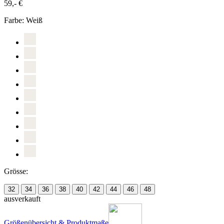
59,- €
Farbe:
Weiß
Grösse:
32
34
36
38
40
42
44
46
48
ausverkauft
Größenübersicht & Produktmaße