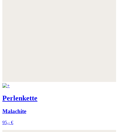
Perlenkette
Malachite
95,- €