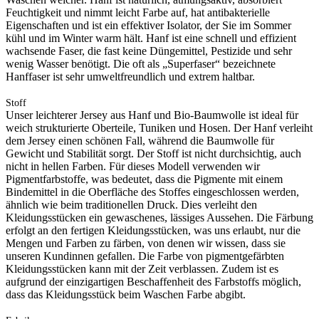
Feuchtigkeit und nimmt leicht Farbe auf, hat antibakterielle
Eigenschaften und ist ein effektiver Isolator, der Sie im Sommer
kühl und im Winter warm hält. Hanf ist eine schnell und effizient
wachsende Faser, die fast keine Düngemittel, Pestizide und sehr
wenig Wasser benötigt. Die oft als „Superfaser“ bezeichnete
Hanffaser ist sehr umweltfreundlich und extrem haltbar.
Stoff
Unser leichterer Jersey aus Hanf und Bio-Baumwolle ist ideal für
weich strukturierte Oberteile, Tuniken und Hosen. Der Hanf verleiht
dem Jersey einen schönen Fall, während die Baumwolle für
Gewicht und Stabilität sorgt. Der Stoff ist nicht durchsichtig, auch
nicht in hellen Farben. Für dieses Modell verwenden wir
Pigmentfarbstoffe, was bedeutet, dass die Pigmente mit einem
Bindemittel in die Oberfläche des Stoffes eingeschlossen werden,
ähnlich wie beim traditionellen Druck. Dies verleiht den
Kleidungsstücken ein gewaschenes, lässiges Aussehen. Die Färbung
erfolgt an den fertigen Kleidungsstücken, was uns erlaubt, nur die
Mengen und Farben zu färben, von denen wir wissen, dass sie
unseren Kundinnen gefallen. Die Farbe von pigmentgefärbten
Kleidungsstücken kann mit der Zeit verblassen. Zudem ist es
aufgrund der einzigartigen Beschaffenheit des Farbstoffs möglich,
dass das Kleidungsstück beim Waschen Farbe abgibt.