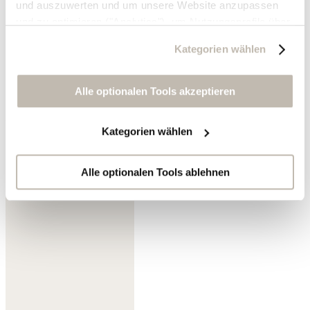
und auszuwerten und um unsere Website anzupassen
und zu optimieren ("Analytics"), um Nutzungsprofile über
die von Ihnen angeklickte Werbung und Ihre Interessen
Kategorien wählen
zu erstellen, um personalisierte Werbung auszuliefern,
um Sie auf anderen Websites wiederzuerkennen und um
Sie erneut mit Werbung anzusprechen sowie um unsere
Alle optionalen Tools akzeptieren
Werbekampagnen auszuwerten ("Marketing").
Zartes Pistaziengrün
Kategorien wählen
Ihre Daten werden mit Dienstanbietern geteilt, die wir in
der Datenschutzerklärung genauer auflisten oder wenn
Sie auf "Kategorien wählen" klicken.
Alle optionalen Tools ablehnen
Indem Sie auf "Alle optionalen Tools akzeptieren" klicken,
erklären Sie sich mit der Nutzung der optionalen Tools
wie zuvor beschrieben einverstanden.
Sie können Ihre Einwilligung jederzeit anpassen oder für
die Zukunft widerrufen.