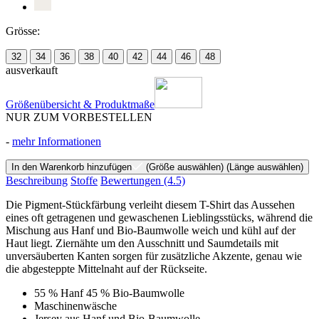
Grösse:
32
34
36
38
40
42
44
46
48
ausverkauft
Größenübersicht & Produktmaße
NUR ZUM VORBESTELLEN
-
mehr Informationen
In den Warenkorb hinzufügen
(Größe auswählen)
(Länge auswählen)
Beschreibung
Stoffe
Bewertungen
(4.5)
Die Pigment-Stückfärbung verleiht diesem T-Shirt das Aussehen
eines oft getragenen und gewaschenen Lieblingsstücks, während die
Mischung aus Hanf und Bio-Baumwolle weich und kühl auf der
Haut liegt. Ziernähte um den Ausschnitt und Saumdetails mit
unversäuberten Kanten sorgen für zusätzliche Akzente, genau wie
die abgesteppte Mittelnaht auf der Rückseite.
55 % Hanf 45 % Bio-Baumwolle
Maschinenwäsche
Jersey aus Hanf und Bio-Baumwolle