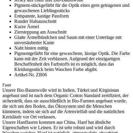
Pigment-stückgefärbt für die Optik eines gern getragenen und
gewaschenen Lieblingsstücks
Entspannte, kastige Passform
Runder Halsausschnitt
Kurze Ärmel
Ziersteppung am Ausschnitt
Glatte Ärmelbündchen und Saum mit einer Unterlage mit
unversäuberter Kante
Naht hinten mittig
Pigmentgefärbt für eine gewaschene, lässige Optik. Die Farbe
kann mit der Zeit verblassen. Aufgrund der einzigartigen
Beschaffenheit des Farbstoffs ist es möglich, dass das
Kleidungsstück beim Waschen Farbe abgibt.
Artikel-Nr. ZB06
Faser
Unsere Bio-Baumwolle wird in Indien, Türkei und Kirgisistan
angebaut und ist nach dem Organic Cotton Standard zertifiziert, der
sicherstellt, dass sie ausschließlich in Bio-Farmen angebaut wurde,
die sich um den Boden, das Ökosystem und die Menschen
kümmern, indem sie sich auf die Artenvielfalt und die natürlichen
Kreisläufe vor Ort verlassen.
Unsere Hanffasern kommen aus China. Hanf hat ähnliche
Eigenschaften wie Leinen. Er ist sehr robust und wird durch
Waschen weicher. Hanf ist natürlich, atmungsaktiv, absorbiert