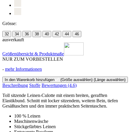
Grösse:
32
34
36
38
40
42
44
46
ausverkauft
Größenübersicht & Produktmaße
NUR ZUM VORBESTELLEN
-
mehr Informationen
In den Warenkorb hinzufügen
(Größe auswählen)
(Länge auswählen)
Beschreibung
Stoffe
Bewertungen
(4.6)
Toll sitzende Leinen-Culotte mit einem breiten, gerafften
Elastikbund. Schnitt mit locker sitzendem, weitem Bein, tiefen
Gesäßtaschen und den immer praktischen Seitentaschen.
100 % Leinen
Maschinenwäsche
Stückgefärbtes Leinen
Entspannte Passform