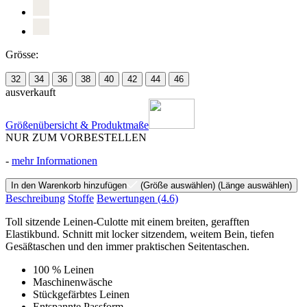
Grösse:
32
34
36
38
40
42
44
46
ausverkauft
Größenübersicht & Produktmaße
NUR ZUM VORBESTELLEN
-
mehr Informationen
In den Warenkorb hinzufügen
(Größe auswählen)
(Länge auswählen)
Beschreibung
Stoffe
Bewertungen
(4.6)
Toll sitzende Leinen-Culotte mit einem breiten, gerafften
Elastikbund. Schnitt mit locker sitzendem, weitem Bein, tiefen
Gesäßtaschen und den immer praktischen Seitentaschen.
100 % Leinen
Maschinenwäsche
Stückgefärbtes Leinen
Entspannte Passform