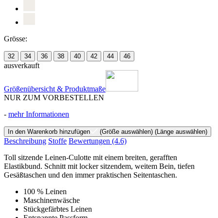
Grösse:
32
34
36
38
40
42
44
46
ausverkauft
Größenübersicht & Produktmaße
NUR ZUM VORBESTELLEN
-
mehr Informationen
In den Warenkorb hinzufügen
(Größe auswählen)
(Länge auswählen)
Beschreibung
Stoffe
Bewertungen
(4.6)
Toll sitzende Leinen-Culotte mit einem breiten, gerafften
Elastikbund. Schnitt mit locker sitzendem, weitem Bein, tiefen
Gesäßtaschen und den immer praktischen Seitentaschen.
100 % Leinen
Maschinenwäsche
Stückgefärbtes Leinen
Entspannte Passform