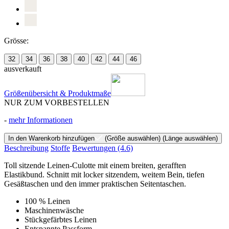
Grösse:
32
34
36
38
40
42
44
46
ausverkauft
Größenübersicht & Produktmaße
NUR ZUM VORBESTELLEN
-
mehr Informationen
In den Warenkorb hinzufügen
(Größe auswählen)
(Länge auswählen)
Beschreibung
Stoffe
Bewertungen
(4.6)
Toll sitzende Leinen-Culotte mit einem breiten, gerafften
Elastikbund. Schnitt mit locker sitzendem, weitem Bein, tiefen
Gesäßtaschen und den immer praktischen Seitentaschen.
100 % Leinen
Maschinenwäsche
Stückgefärbtes Leinen
Entspannte Passform