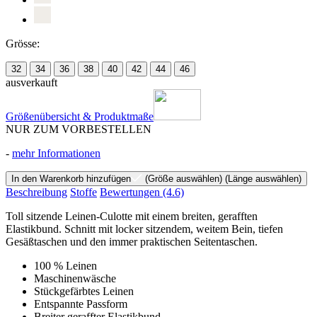
Grösse:
32
34
36
38
40
42
44
46
ausverkauft
Größenübersicht & Produktmaße
NUR ZUM VORBESTELLEN
-
mehr Informationen
In den Warenkorb hinzufügen
(Größe auswählen)
(Länge auswählen)
Beschreibung
Stoffe
Bewertungen
(4.6)
Toll sitzende Leinen-Culotte mit einem breiten, gerafften
Elastikbund. Schnitt mit locker sitzendem, weitem Bein, tiefen
Gesäßtaschen und den immer praktischen Seitentaschen.
100 % Leinen
Maschinenwäsche
Stückgefärbtes Leinen
Entspannte Passform
Breiter geraffter Elastikbund