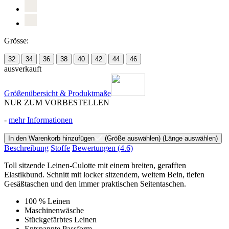
Grösse:
32
34
36
38
40
42
44
46
ausverkauft
Größenübersicht & Produktmaße
NUR ZUM VORBESTELLEN
-
mehr Informationen
In den Warenkorb hinzufügen
(Größe auswählen)
(Länge auswählen)
Beschreibung
Stoffe
Bewertungen
(4.6)
Toll sitzende Leinen-Culotte mit einem breiten, gerafften
Elastikbund. Schnitt mit locker sitzendem, weitem Bein, tiefen
Gesäßtaschen und den immer praktischen Seitentaschen.
100 % Leinen
Maschinenwäsche
Stückgefärbtes Leinen
Entspannte Passform