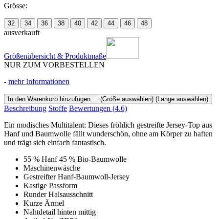
Grösse:
32
34
36
38
40
42
44
46
48
ausverkauft
Größenübersicht & Produktmaße
NUR ZUM VORBESTELLEN
-
mehr Informationen
In den Warenkorb hinzufügen
(Größe auswählen)
(Länge auswählen)
Beschreibung
Stoffe
Bewertungen
(4.6)
Ein modisches Multitalent: Dieses fröhlich gestreifte Jersey-Top aus
Hanf und Baumwolle fällt wunderschön, ohne am Körper zu haften
und trägt sich einfach fantastisch.
55 % Hanf 45 % Bio-Baumwolle
Maschinenwäsche
Gestreifter Hanf-Baumwoll-Jersey
Kastige Passform
Runder Halsausschnitt
Kurze Ärmel
Nahtdetail hinten mittig