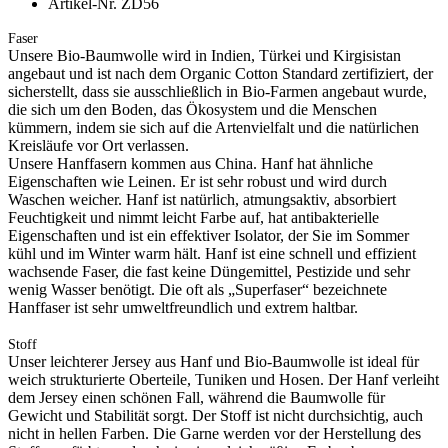
Artikel-Nr. ZD56
Faser
Unsere Bio-Baumwolle wird in Indien, Türkei und Kirgisistan
angebaut und ist nach dem Organic Cotton Standard zertifiziert, der
sicherstellt, dass sie ausschließlich in Bio-Farmen angebaut wurde,
die sich um den Boden, das Ökosystem und die Menschen
kümmern, indem sie sich auf die Artenvielfalt und die natürlichen
Kreisläufe vor Ort verlassen.
Unsere Hanffasern kommen aus China. Hanf hat ähnliche
Eigenschaften wie Leinen. Er ist sehr robust und wird durch
Waschen weicher. Hanf ist natürlich, atmungsaktiv, absorbiert
Feuchtigkeit und nimmt leicht Farbe auf, hat antibakterielle
Eigenschaften und ist ein effektiver Isolator, der Sie im Sommer
kühl und im Winter warm hält. Hanf ist eine schnell und effizient
wachsende Faser, die fast keine Düngemittel, Pestizide und sehr
wenig Wasser benötigt. Die oft als „Superfaser“ bezeichnete
Hanffaser ist sehr umweltfreundlich und extrem haltbar.
Stoff
Unser leichterer Jersey aus Hanf und Bio-Baumwolle ist ideal für
weich strukturierte Oberteile, Tuniken und Hosen. Der Hanf verleiht
dem Jersey einen schönen Fall, während die Baumwolle für
Gewicht und Stabilität sorgt. Der Stoff ist nicht durchsichtig, auch
nicht in hellen Farben. Die Garne werden vor der Herstellung des