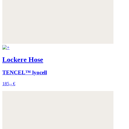
Lockere Hose
TENCEL™ lyocell
185,- €