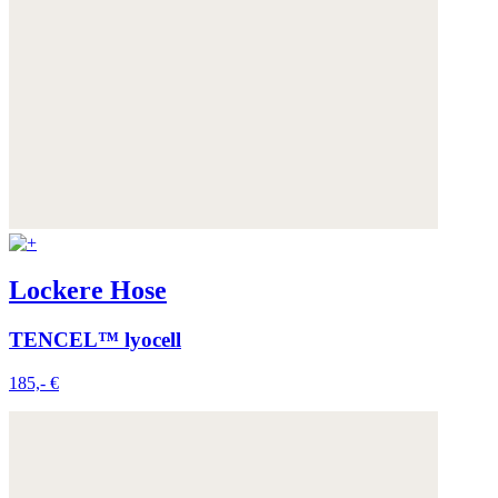
Lockere Hose
TENCEL™ lyocell
185,- €