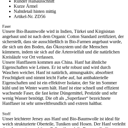
Runder Halsausschnitt
Kurze Ärmel
Nahtdetail hinten mittig
Artikel-Nr. ZD56
Faser
Unsere Bio-Baumwolle wird in Indien, Türkei und Kirgisistan
angebaut und ist nach dem Organic Cotton Standard zertifiziert, der
sicherstellt, dass sie ausschließlich in Bio-Farmen angebaut wurde,
die sich um den Boden, das Ökosystem und die Menschen
kümmern, indem sie sich auf die Artenvielfalt und die natürlichen
Kreisläufe vor Ort verlassen.
Unsere Hanffasern kommen aus China. Hanf hat ähnliche
Eigenschaften wie Leinen. Er ist sehr robust und wird durch
Waschen weicher. Hanf ist natürlich, atmungsaktiv, absorbiert
Feuchtigkeit und nimmt leicht Farbe auf, hat antibakterielle
Eigenschaften und ist ein effektiver Isolator, der Sie im Sommer
kühl und im Winter warm hält. Hanf ist eine schnell und effizient
wachsende Faser, die fast keine Düngemittel, Pestizide und sehr
wenig Wasser benötigt. Die oft als „Superfaser“ bezeichnete
Hanffaser ist sehr umweltfreundlich und extrem haltbar.
Stoff
Unser leichterer Jersey aus Hanf und Bio-Baumwolle ist ideal für
weich strukturierte Oberteile, Tuniken und Hosen. Der Hanf verleiht