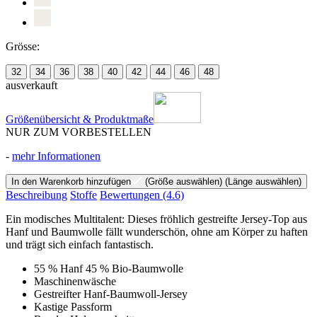
Grösse:
32
34
36
38
40
42
44
46
48
ausverkauft
Größenübersicht & Produktmaße
NUR ZUM VORBESTELLEN
-
mehr Informationen
In den Warenkorb hinzufügen
(Größe auswählen)
(Länge auswählen)
Beschreibung
Stoffe
Bewertungen
(4.6)
Ein modisches Multitalent: Dieses fröhlich gestreifte Jersey-Top aus
Hanf und Baumwolle fällt wunderschön, ohne am Körper zu haften
und trägt sich einfach fantastisch.
55 % Hanf 45 % Bio-Baumwolle
Maschinenwäsche
Gestreifter Hanf-Baumwoll-Jersey
Kastige Passform