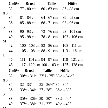
Größe
Brust
Taille
Hüfte
32
77 - 80 cm
60 - 63 cm
85 - 88 cm
XS
34
81 - 84 cm
64 - 67 cm
89 - 92 cm
36
85 - 88 cm
68 - 71 cm
93 - 96 cm
S
38
90 - 93 cm
73 - 76 cm
98 - 101 cm
40
95 - 98 cm
78 - 81 cm
103 - 106 cm
M
42
100 - 103 cm
83 - 86 cm
108 - 111 cm
44
105 - 108 cm
88 - 91 cm
113 - 116 cm
L
46
111 - 114 cm
94 - 97 cm
118 - 121 cm
48
117 - 120 cm
100 - 103 cm
125 - 128 cm
Größe
Brust
Taille
Hüfte
32
30½ - 31½"
23½ - 25"
33½ - 34½"
XS
34
32 - 33"
25 - 26½"
35 - 36"
36
33½ - 34½"
27 - 28"
36½ - 38"
S
38
35½ - 36½"
29 - 30"
38½ - 40"
40
37½ - 38½"
31 - 32"
40½ - 42"