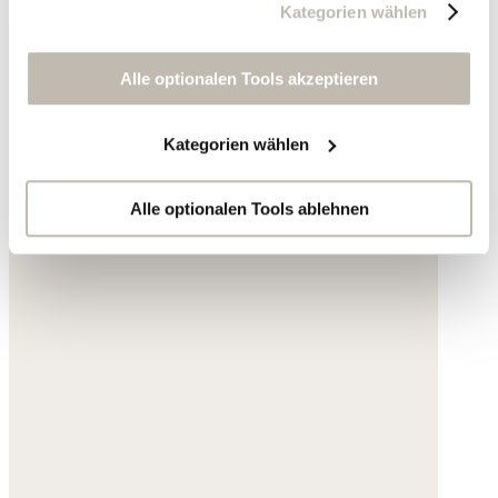
Kategorien wählen
zu erstellen, um personalisierte Werbung auszuliefern,
um Sie auf anderen Websites wiederzuerkennen und um
Sie erneut mit Werbung anzusprechen sowie um unsere
Alle optionalen Tools akzeptieren
Werbekampagnen auszuwerten ("Marketing").
Kategorien wählen
Ihre Daten werden mit Dienstanbietern geteilt, die wir in
der Datenschutzerklärung genauer auflisten oder wenn
Sie auf "Kategorien wählen" klicken.
Alle optionalen Tools ablehnen
Indem Sie auf "Alle optionalen Tools akzeptieren" klicken,
erklären Sie sich mit der Nutzung der optionalen Tools
wie zuvor beschrieben einverstanden.
Sie können Ihre Einwilligung jederzeit anpassen oder für
die Zukunft widerrufen.
Weitere Informationen:
Datenschutz
,
Impressum
und
AGB