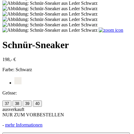
Schnür-Sneaker
198,- €
Farbe:
Schwarz
Grösse:
37
38
39
40
ausverkauft
NUR ZUM VORBESTELLEN
-
mehr Informationen