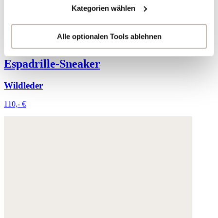
Kategorien wählen
Ihre Daten werden mit Dienstanbietern geteilt, die wir in
der Datenschutzerklärung genauer auflisten oder wenn
Sie auf "Kategorien wählen" klicken.
Alle optionalen Tools ablehnen
Indem Sie auf "Alle optionalen Tools akzeptieren" klicken,
Espadrille-Sneaker
erklären Sie sich mit der Nutzung der optionalen Tools
wie zuvor beschrieben einverstanden.
Wildleder
110,- €
Sie können Ihre Einwilligung jederzeit anpassen oder für
die Zukunft widerrufen.
Weitere Informationen:
Datenschutz
,
Impressum
und
AGB