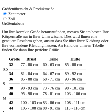
Größenübersicht & Produktmaße
Zentimeter
Zoll
Größentabelle
Um Ihre korrekte Größe herauszufinden, messen Sie am besten Ihre
Körpermaße nur in Ihrer Unterwäsche. Dies wird Ihnen eine
genauere Passform geben, anstatt dass Sie über Ihrer Kleidung oder
Ihre vorhandene Kleidung messen. An Hand der unteren Tabelle
finden Sie dann Ihre perfekte Größe.
Größe
Brust
Taille
Hüfte
32
77 - 80 cm
60 - 63 cm
85 - 88 cm
XS
34
81 - 84 cm
64 - 67 cm
89 - 92 cm
36
85 - 88 cm
68 - 71 cm
93 - 96 cm
S
38
90 - 93 cm
73 - 76 cm
98 - 101 cm
40
95 - 98 cm
78 - 81 cm
103 - 106 cm
M
42
100 - 103 cm
83 - 86 cm
108 - 111 cm
44
105 - 108 cm
88 - 91 cm
113 - 116 cm