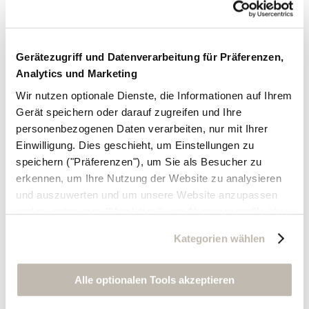
Gerätezugriff und Datenverarbeitung für Präferenzen,
Analytics und Marketing
Wir nutzen optionale Dienste, die Informationen auf Ihrem
Gerät speichern oder darauf zugreifen und Ihre
personenbezogenen Daten verarbeiten, nur mit Ihrer
Einwilligung. Dies geschieht, um Einstellungen zu
speichern ("Präferenzen"), um Sie als Besucher zu
erkennen, um Ihre Nutzung der Website zu analysieren
und auszuwerten und um unsere Website anzupassen
und zu optimieren ("Analytics"), um Nutzungsprofile über
die von Ihnen angeklickte Werbung und Ihre Interessen
Kategorien wählen
zu erstellen, um personalisierte Werbung auszuliefern,
um Sie auf anderen Websites wiederzuerkennen und um
Sie erneut mit Werbung anzusprechen sowie um unsere
Alle optionalen Tools akzeptieren
Werbekampagnen auszuwerten ("Marketing").