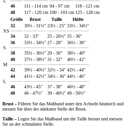
L
46
111 - 114 cm
94 - 97 cm
118 - 121 cm
48
117 - 120 cm
100 - 103 cm
125 - 128 cm
Größe
Brust
Taille
Hüfte
32
30½ - 31½"
23½ - 25"
33½ - 34½"
XS
34
32 - 33"
25 - 26½"
35 - 36"
36
33½ - 34½"
27 - 28"
36½ - 38"
S
38
35½ - 36½"
29 - 30"
38½ - 40"
40
37½ - 38½"
31 - 32"
40½ - 42"
M
42
39½ - 40½"
32½ - 34"
42½ - 44"
44
41½ - 42½"
34½ - 36"
44½ - 46"
L
46
43½ - 45"
37 - 38"
46½ - 48"
48
46 - 47½"
39 - 40½"
49 - 50½"
Brust ‒
Führen Sie das Maßband unter den Achseln hindurch und
messen Sie über der stärksten Stelle der Brust.
Taille ‒
Legen Sie das Maßband um die Taille herum und messen
Sie an der schmalsten Stelle.