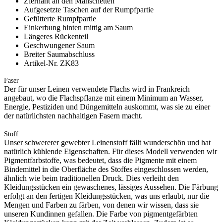
Ziernaht an den Manschetten
Aufgesetzte Taschen auf der Rumpfpartie
Gefütterte Rumpfpartie
Einkerbung hinten mittig am Saum
Längeres Rückenteil
Geschwungener Saum
Breiter Saumabschluss
Artikel-Nr. ZK83
Faser
Der für unser Leinen verwendete Flachs wird in Frankreich
angebaut, wo die Flachspflanze mit einem Minimum an Wasser,
Energie, Pestiziden und Düngemitteln auskommt, was sie zu einer
der natürlichsten nachhaltigen Fasern macht.
Stoff
Unser schwererer gewebter Leinenstoff fällt wunderschön und hat
natürlich kühlende Eigenschaften. Für dieses Modell verwenden wir
Pigmentfarbstoffe, was bedeutet, dass die Pigmente mit einem
Bindemittel in die Oberfläche des Stoffes eingeschlossen werden,
ähnlich wie beim traditionellen Druck. Dies verleiht den
Kleidungsstücken ein gewaschenes, lässiges Aussehen. Die Färbung
erfolgt an den fertigen Kleidungsstücken, was uns erlaubt, nur die
Mengen und Farben zu färben, von denen wir wissen, dass sie
unseren Kundinnen gefallen. Die Farbe von pigmentgefärbten