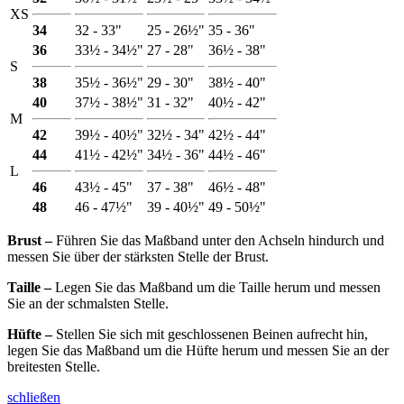
XS
34
32 - 33"
25 - 26½"
35 - 36"
36
33½ - 34½"
27 - 28"
36½ - 38"
S
38
35½ - 36½"
29 - 30"
38½ - 40"
40
37½ - 38½"
31 - 32"
40½ - 42"
M
42
39½ - 40½"
32½ - 34"
42½ - 44"
44
41½ - 42½"
34½ - 36"
44½ - 46"
L
46
43½ - 45"
37 - 38"
46½ - 48"
48
46 - 47½"
39 - 40½"
49 - 50½"
Brust ‒
Führen Sie das Maßband unter den Achseln hindurch und
messen Sie über der stärksten Stelle der Brust.
Taille ‒
Legen Sie das Maßband um die Taille herum und messen
Sie an der schmalsten Stelle.
Hüfte ‒
Stellen Sie sich mit geschlossenen Beinen aufrecht hin,
legen Sie das Maßband um die Hüfte herum und messen Sie an der
breitesten Stelle.
schließen