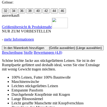
Grösse:
32
34
36
38
40
42
44
46
ausverkauft
Größenübersicht & Produktmaße
NUR ZUM VORBESTELLEN
-
mehr Informationen
In den Warenkorb hinzufügen
(Größe auswählen)
(Länge auswählen)
Beschreibung
Stoffe
Bewertungen
(4.8)
Schöne leichte Jacke aus stückgefärbtem Leinen. Sie ist in der
Rumpfpartie gefüttert und deshalb ideal, wenn Sie eine Extralage
mit wenig Gewicht tragen möchten.
100% Leinen, Futter 100% Baumwolle
Maschinenwäsche
Leichtes stückgefärbtes Leinen
Entspannte Passform
Durchgehende Knopfleiste mit Kragen
Lange Blousonärmel
Leicht geraffte Manschette mit Knopfverschluss