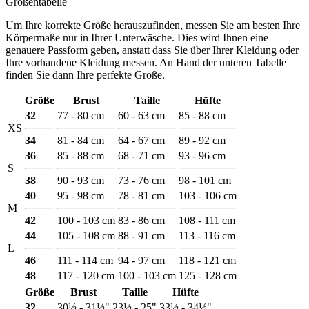
Größentabelle
Um Ihre korrekte Größe herauszufinden, messen Sie am besten Ihre
Körpermaße nur in Ihrer Unterwäsche. Dies wird Ihnen eine
genauere Passform geben, anstatt dass Sie über Ihrer Kleidung oder
Ihre vorhandene Kleidung messen. An Hand der unteren Tabelle
finden Sie dann Ihre perfekte Größe.
Größe
Brust
Taille
Hüfte
32
77 - 80 cm
60 - 63 cm
85 - 88 cm
XS
34
81 - 84 cm
64 - 67 cm
89 - 92 cm
36
85 - 88 cm
68 - 71 cm
93 - 96 cm
S
38
90 - 93 cm
73 - 76 cm
98 - 101 cm
40
95 - 98 cm
78 - 81 cm
103 - 106 cm
M
42
100 - 103 cm
83 - 86 cm
108 - 111 cm
44
105 - 108 cm
88 - 91 cm
113 - 116 cm
L
46
111 - 114 cm
94 - 97 cm
118 - 121 cm
48
117 - 120 cm
100 - 103 cm
125 - 128 cm
Größe
Brust
Taille
Hüfte
32
30½ - 31½"
23½ - 25"
33½ - 34½"