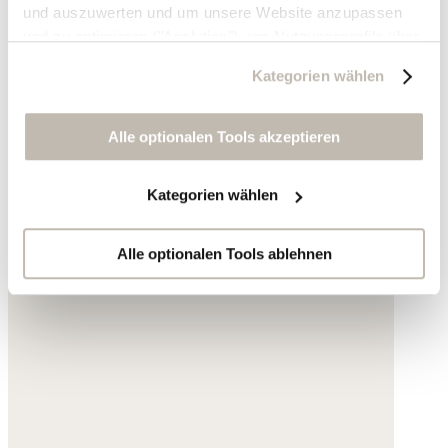
und auszuwerten und um unsere Website anzupassen
und zu optimieren ("Analytics"), um Nutzungsprofile über
die von Ihnen angeklickte Werbung und Ihre Interessen
Kategorien wählen
zu erstellen, um personalisierte Werbung auszuliefern,
um Sie auf anderen Websites wiederzuerkennen und um
Sie erneut mit Werbung anzusprechen sowie um unsere
Alle optionalen Tools akzeptieren
Werbekampagnen auszuwerten ("Marketing").
Kategorien wählen
Ihre Daten werden mit Dienstanbietern geteilt, die wir in
der Datenschutzerklärung genauer auflisten oder wenn
Sie auf "Kategorien wählen" klicken.
Alle optionalen Tools ablehnen
Indem Sie auf "Alle optionalen Tools akzeptieren" klicken,
erklären Sie sich mit der Nutzung der optionalen Tools
wie zuvor beschrieben einverstanden.
Sie können Ihre Einwilligung jederzeit anpassen oder für
die Zukunft widerrufen.