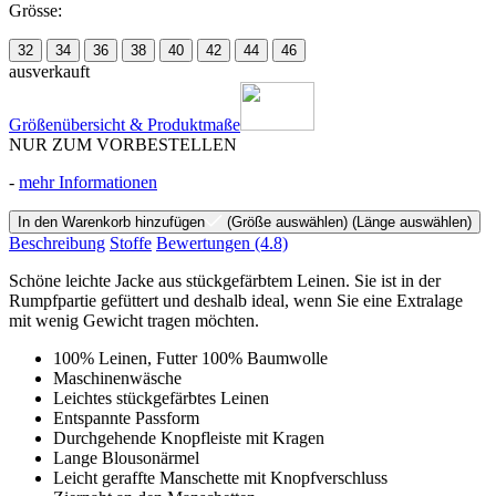
Grösse:
32
34
36
38
40
42
44
46
ausverkauft
Größenübersicht & Produktmaße
NUR ZUM VORBESTELLEN
-
mehr Informationen
In den Warenkorb hinzufügen
(Größe auswählen)
(Länge auswählen)
Beschreibung
Stoffe
Bewertungen
(4.8)
Schöne leichte Jacke aus stückgefärbtem Leinen. Sie ist in der
Rumpfpartie gefüttert und deshalb ideal, wenn Sie eine Extralage
mit wenig Gewicht tragen möchten.
100% Leinen, Futter 100% Baumwolle
Maschinenwäsche
Leichtes stückgefärbtes Leinen
Entspannte Passform
Durchgehende Knopfleiste mit Kragen
Lange Blousonärmel
Leicht geraffte Manschette mit Knopfverschluss