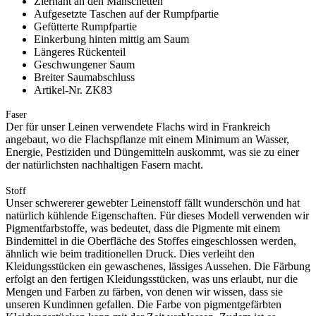
Ziernaht an den Manschetten
Aufgesetzte Taschen auf der Rumpfpartie
Gefütterte Rumpfpartie
Einkerbung hinten mittig am Saum
Längeres Rückenteil
Geschwungener Saum
Breiter Saumabschluss
Artikel-Nr. ZK83
Faser
Der für unser Leinen verwendete Flachs wird in Frankreich
angebaut, wo die Flachspflanze mit einem Minimum an Wasser,
Energie, Pestiziden und Düngemitteln auskommt, was sie zu einer
der natürlichsten nachhaltigen Fasern macht.
Stoff
Unser schwererer gewebter Leinenstoff fällt wunderschön und hat
natürlich kühlende Eigenschaften. Für dieses Modell verwenden wir
Pigmentfarbstoffe, was bedeutet, dass die Pigmente mit einem
Bindemittel in die Oberfläche des Stoffes eingeschlossen werden,
ähnlich wie beim traditionellen Druck. Dies verleiht den
Kleidungsstücken ein gewaschenes, lässiges Aussehen. Die Färbung
erfolgt an den fertigen Kleidungsstücken, was uns erlaubt, nur die
Mengen und Farben zu färben, von denen wir wissen, dass sie
unseren Kundinnen gefallen. Die Farbe von pigmentgefärbten