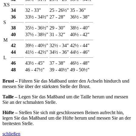
XS
34
32 - 33"
25 - 26½"
35 - 36"
36
33½ - 34½"
27 - 28"
36½ - 38"
S
38
35½ - 36½"
29 - 30"
38½ - 40"
40
37½ - 38½"
31 - 32"
40½ - 42"
M
42
39½ - 40½"
32½ - 34"
42½ - 44"
44
41½ - 42½"
34½ - 36"
44½ - 46"
L
46
43½ - 45"
37 - 38"
46½ - 48"
48
46 - 47½"
39 - 40½"
49 - 50½"
Brust ‒
Führen Sie das Maßband unter den Achseln hindurch und
messen Sie über der stärksten Stelle der Brust.
Taille ‒
Legen Sie das Maßband um die Taille herum und messen
Sie an der schmalsten Stelle.
Hüfte ‒
Stellen Sie sich mit geschlossenen Beinen aufrecht hin,
legen Sie das Maßband um die Hüfte herum und messen Sie an der
breitesten Stelle.
schließen