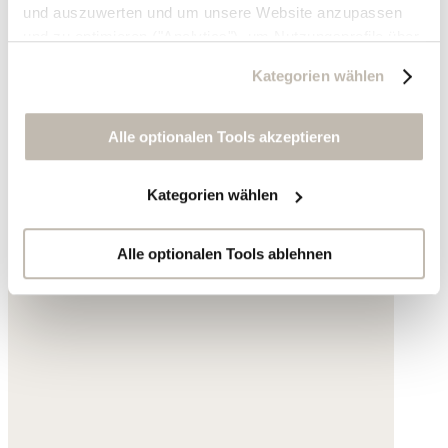
und auszuwerten und um unsere Website anzupassen
und zu optimieren ("Analytics"), um Nutzungsprofile über
die von Ihnen angeklickte Werbung und Ihre Interessen
Kategorien wählen
zu erstellen, um personalisierte Werbung auszuliefern,
um Sie auf anderen Websites wiederzuerkennen und um
Sie erneut mit Werbung anzusprechen sowie um unsere
Alle optionalen Tools akzeptieren
Werbekampagnen auszuwerten ("Marketing").
Kategorien wählen
Ihre Daten werden mit Dienstanbietern geteilt, die wir in
der Datenschutzerklärung genauer auflisten oder wenn
Sie auf "Kategorien wählen" klicken.
Alle optionalen Tools ablehnen
Indem Sie auf "Alle optionalen Tools akzeptieren" klicken,
erklären Sie sich mit der Nutzung der optionalen Tools
wie zuvor beschrieben einverstanden.
Sie können Ihre Einwilligung jederzeit anpassen oder für
die Zukunft widerrufen.