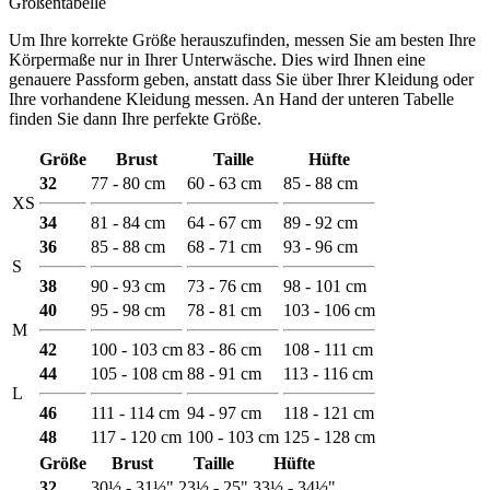
Größentabelle
Um Ihre korrekte Größe herauszufinden, messen Sie am besten Ihre
Körpermaße nur in Ihrer Unterwäsche. Dies wird Ihnen eine
genauere Passform geben, anstatt dass Sie über Ihrer Kleidung oder
Ihre vorhandene Kleidung messen. An Hand der unteren Tabelle
finden Sie dann Ihre perfekte Größe.
Größe
Brust
Taille
Hüfte
32
77 - 80 cm
60 - 63 cm
85 - 88 cm
XS
34
81 - 84 cm
64 - 67 cm
89 - 92 cm
36
85 - 88 cm
68 - 71 cm
93 - 96 cm
S
38
90 - 93 cm
73 - 76 cm
98 - 101 cm
40
95 - 98 cm
78 - 81 cm
103 - 106 cm
M
42
100 - 103 cm
83 - 86 cm
108 - 111 cm
44
105 - 108 cm
88 - 91 cm
113 - 116 cm
L
46
111 - 114 cm
94 - 97 cm
118 - 121 cm
48
117 - 120 cm
100 - 103 cm
125 - 128 cm
Größe
Brust
Taille
Hüfte
32
30½ - 31½"
23½ - 25"
33½ - 34½"