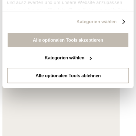
und auszuwerten und um unsere Website anzupassen
165,- €
und zu optimieren ("Analytics"), um Nutzungsprofile über
die von Ihnen angeklickte Werbung und Ihre Interessen
Kategorien wählen
zu erstellen, um personalisierte Werbung auszuliefern,
um Sie auf anderen Websites wiederzuerkennen und um
Sie erneut mit Werbung anzusprechen sowie um unsere
Alle optionalen Tools akzeptieren
Werbekampagnen auszuwerten ("Marketing").
Kategorien wählen
Ihre Daten werden mit Dienstanbietern geteilt, die wir in
der Datenschutzerklärung genauer auflisten oder wenn
Sie auf "Kategorien wählen" klicken.
Alle optionalen Tools ablehnen
Indem Sie auf "Alle optionalen Tools akzeptieren" klicken,
erklären Sie sich mit der Nutzung der optionalen Tools
wie zuvor beschrieben einverstanden.
Sie können Ihre Einwilligung jederzeit anpassen oder für
die Zukunft widerrufen.