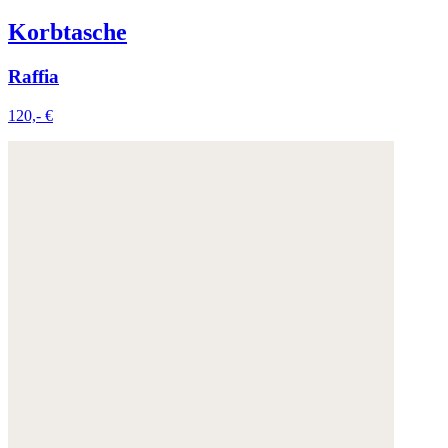
Korbtasche
Raffia
120,- €