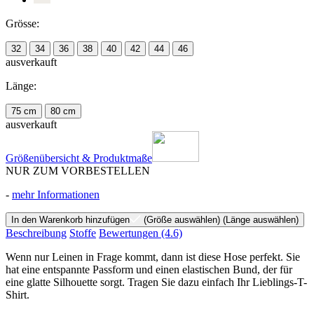
Grösse:
32
34
36
38
40
42
44
46
ausverkauft
Länge:
75 cm
80 cm
ausverkauft
Größenübersicht & Produktmaße
NUR ZUM VORBESTELLEN
-
mehr Informationen
In den Warenkorb hinzufügen
(Größe auswählen)
(Länge auswählen)
Beschreibung
Stoffe
Bewertungen
(4.6)
Wenn nur Leinen in Frage kommt, dann ist diese Hose perfekt. Sie
hat eine entspannte Passform und einen elastischen Bund, der für
eine glatte Silhouette sorgt. Tragen Sie dazu einfach Ihr Lieblings-T-
Shirt.