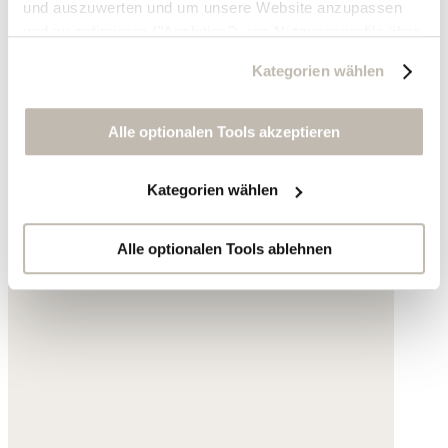
und auszuwerten und um unsere Website anzupassen
und zu optimieren ("Analytics"), um Nutzungsprofile über
die von Ihnen angeklickte Werbung und Ihre Interessen
Kategorien wählen
zu erstellen, um personalisierte Werbung auszuliefern,
um Sie auf anderen Websites wiederzuerkennen und um
Sie erneut mit Werbung anzusprechen sowie um unsere
Alle optionalen Tools akzeptieren
Werbekampagnen auszuwerten ("Marketing").
Kategorien wählen
Ihre Daten werden mit Dienstanbietern geteilt, die wir in
der Datenschutzerklärung genauer auflisten oder wenn
Sie auf "Kategorien wählen" klicken.
Alle optionalen Tools ablehnen
Indem Sie auf "Alle optionalen Tools akzeptieren" klicken,
erklären Sie sich mit der Nutzung der optionalen Tools
wie zuvor beschrieben einverstanden.
Sie können Ihre Einwilligung jederzeit anpassen oder für
die Zukunft widerrufen.