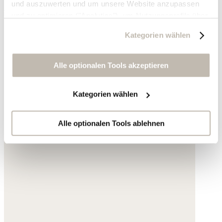
und auszuwerten und um unsere Website anzupassen
165,- €
und zu optimieren ("Analytics"), um Nutzungsprofile über
die von Ihnen angeklickte Werbung und Ihre Interessen
Kategorien wählen
zu erstellen, um personalisierte Werbung auszuliefern,
um Sie auf anderen Websites wiederzuerkennen und um
Sie erneut mit Werbung anzusprechen sowie um unsere
Alle optionalen Tools akzeptieren
Werbekampagnen auszuwerten ("Marketing").
Kategorien wählen
Ihre Daten werden mit Dienstanbietern geteilt, die wir in
der Datenschutzerklärung genauer auflisten oder wenn
Sie auf "Kategorien wählen" klicken.
Alle optionalen Tools ablehnen
Indem Sie auf "Alle optionalen Tools akzeptieren" klicken,
erklären Sie sich mit der Nutzung der optionalen Tools
wie zuvor beschrieben einverstanden.
Sie können Ihre Einwilligung jederzeit anpassen oder für
die Zukunft widerrufen.