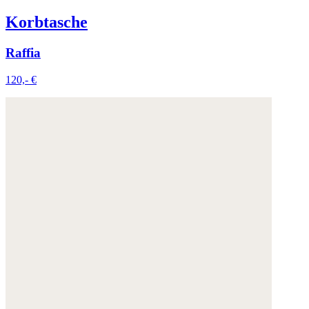
Korbtasche
Raffia
120,- €