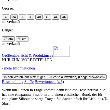
Grösse:
32
34
36
38
40
42
44
46
ausverkauft
Länge:
75 cm
80 cm
ausverkauft
Größenübersicht & Produktmaße
NUR ZUM VORBESTELLEN
-
mehr Informationen
In den Warenkorb hinzufügen
(Größe auswählen)
(Länge auswählen)
Beschreibung
Stoffe
Bewertungen
(4.6)
Wenn nur Leinen in Frage kommt, dann ist diese Hose perfekt. Sie
hat eine entspannte Passform und einen elastischen Bund, der für
eine glatte Silhouette sorgt. Tragen Sie dazu einfach Ihr Lieblings-T-
Shirt.