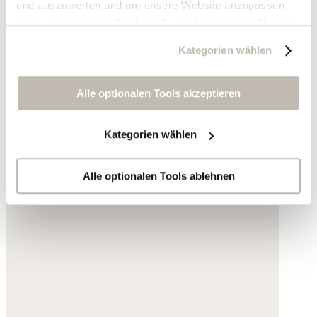
und auszuwerten und um unsere Website anzupassen
und zu optimieren ("Analytics"), um Nutzungsprofile über
die von Ihnen angeklickte Werbung und Ihre Interessen
Kategorien wählen
zu erstellen, um personalisierte Werbung auszuliefern,
um Sie auf anderen Websites wiederzuerkennen und um
Sie erneut mit Werbung anzusprechen sowie um unsere
Alle optionalen Tools akzeptieren
Werbekampagnen auszuwerten ("Marketing").
Kategorien wählen
Ihre Daten werden mit Dienstanbietern geteilt, die wir in
der Datenschutzerklärung genauer auflisten oder wenn
Sie auf "Kategorien wählen" klicken.
Alle optionalen Tools ablehnen
Indem Sie auf "Alle optionalen Tools akzeptieren" klicken,
erklären Sie sich mit der Nutzung der optionalen Tools
wie zuvor beschrieben einverstanden.
Sie können Ihre Einwilligung jederzeit anpassen oder für
die Zukunft widerrufen.