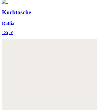
Korbtasche
Raffia
120,- €