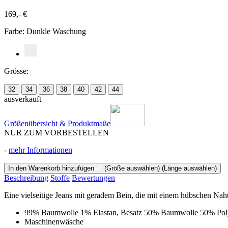
169,- €
Farbe:
Dunkle Waschung
Grösse:
32
34
36
38
40
42
44
ausverkauft
Größenübersicht & Produktmaße
NUR ZUM VORBESTELLEN
-
mehr Informationen
In den Warenkorb hinzufügen
(Größe auswählen)
(Länge auswählen)
Beschreibung
Stoffe
Bewertungen
Eine vielseitige Jeans mit geradem Bein, die mit einem hübschen Nah
99% Baumwolle 1% Elastan, Besatz 50% Baumwolle 50% Poly
Maschinenwäsche