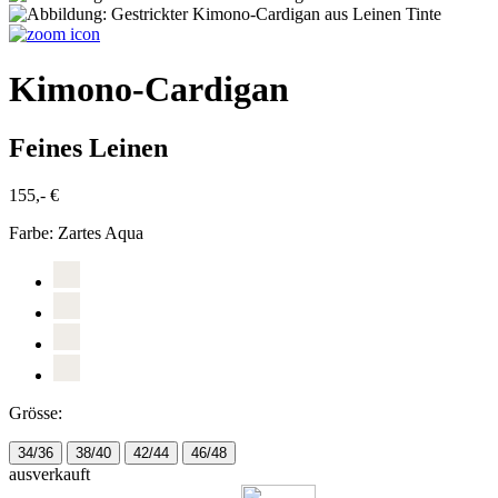
Kimono-Cardigan
Feines Leinen
155,- €
Farbe:
Zartes Aqua
Grösse:
34/36
38/40
42/44
46/48
ausverkauft