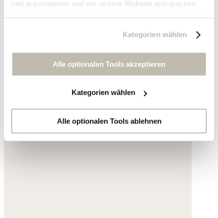
und auszuwerten und um unsere Website anzupassen
und zu optimieren ("Analytics"), um Nutzungsprofile über
die von Ihnen angeklickte Werbung und Ihre Interessen
Kategorien wählen
zu erstellen, um personalisierte Werbung auszuliefern,
um Sie auf anderen Websites wiederzuerkennen und um
Sie erneut mit Werbung anzusprechen sowie um unsere
Alle optionalen Tools akzeptieren
Werbekampagnen auszuwerten ("Marketing").
Kategorien wählen
Ihre Daten werden mit Dienstanbietern geteilt, die wir in
der Datenschutzerklärung genauer auflisten oder wenn
Sie auf "Kategorien wählen" klicken.
Alle optionalen Tools ablehnen
Indem Sie auf "Alle optionalen Tools akzeptieren" klicken,
erklären Sie sich mit der Nutzung der optionalen Tools
wie zuvor beschrieben einverstanden.
Sie können Ihre Einwilligung jederzeit anpassen oder für
die Zukunft widerrufen.