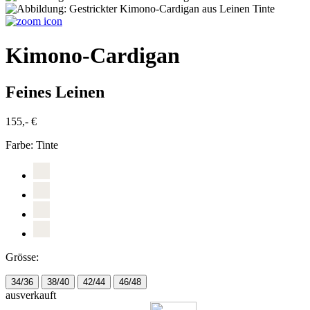
Kimono-Cardigan
Feines Leinen
155,- €
Farbe:
Tinte
Grösse:
34/36
38/40
42/44
46/48
ausverkauft