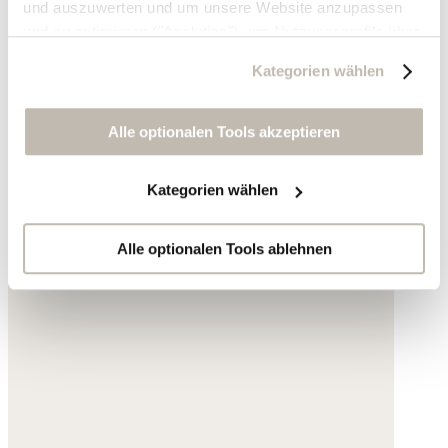
und auszuwerten und um unsere Website anzupassen
und zu optimieren ("Analytics"), um Nutzungsprofile über
die von Ihnen angeklickte Werbung und Ihre Interessen
Kategorien wählen
zu erstellen, um personalisierte Werbung auszuliefern,
um Sie auf anderen Websites wiederzuerkennen und um
Sie erneut mit Werbung anzusprechen sowie um unsere
Alle optionalen Tools akzeptieren
Werbekampagnen auszuwerten ("Marketing").
Kategorien wählen
Ihre Daten werden mit Dienstanbietern geteilt, die wir in
der Datenschutzerklärung genauer auflisten oder wenn
Sie auf "Kategorien wählen" klicken.
Alle optionalen Tools ablehnen
Indem Sie auf "Alle optionalen Tools akzeptieren" klicken,
erklären Sie sich mit der Nutzung der optionalen Tools
wie zuvor beschrieben einverstanden.
Sie können Ihre Einwilligung jederzeit anpassen oder für
die Zukunft widerrufen.