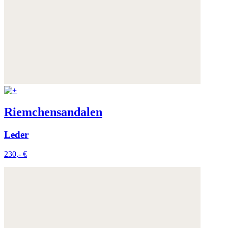
Riemchensandalen
Leder
230,- €