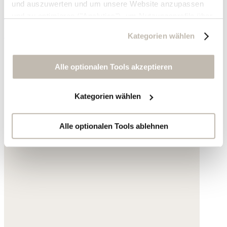
und auszuwerten und um unsere Website anzupassen
Acryl
und zu optimieren ("Analytics"), um Nutzungsprofile über
die von Ihnen angeklickte Werbung und Ihre Interessen
195,- €
Kategorien wählen
zu erstellen, um personalisierte Werbung auszuliefern,
um Sie auf anderen Websites wiederzuerkennen und um
Sie erneut mit Werbung anzusprechen sowie um unsere
Alle optionalen Tools akzeptieren
Werbekampagnen auszuwerten ("Marketing").
Kategorien wählen
Ihre Daten werden mit Dienstanbietern geteilt, die wir in
der Datenschutzerklärung genauer auflisten oder wenn
Sie auf "Kategorien wählen" klicken.
Alle optionalen Tools ablehnen
Indem Sie auf "Alle optionalen Tools akzeptieren" klicken,
erklären Sie sich mit der Nutzung der optionalen Tools
wie zuvor beschrieben einverstanden.
Sie können Ihre Einwilligung jederzeit anpassen oder für
die Zukunft widerrufen.