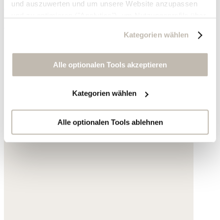
und auszuwerten und um unsere Website anzupassen
Acryl
und zu optimieren ("Analytics"), um Nutzungsprofile über
195,- €
die von Ihnen angeklickte Werbung und Ihre Interessen
Kategorien wählen
zu erstellen, um personalisierte Werbung auszuliefern,
um Sie auf anderen Websites wiederzuerkennen und um
Sie erneut mit Werbung anzusprechen sowie um unsere
Alle optionalen Tools akzeptieren
Werbekampagnen auszuwerten ("Marketing").
Kategorien wählen
Ihre Daten werden mit Dienstanbietern geteilt, die wir in
der Datenschutzerklärung genauer auflisten oder wenn
Sie auf "Kategorien wählen" klicken.
Alle optionalen Tools ablehnen
Indem Sie auf "Alle optionalen Tools akzeptieren" klicken,
erklären Sie sich mit der Nutzung der optionalen Tools
wie zuvor beschrieben einverstanden.
Sie können Ihre Einwilligung jederzeit anpassen oder für
die Zukunft widerrufen.