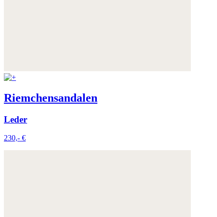
Riemchensandalen
Leder
230,- €