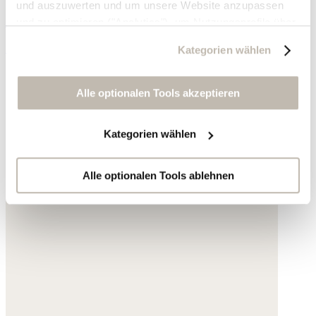
und auszuwerten und um unsere Website anzupassen
Acryl
und zu optimieren ("Analytics"), um Nutzungsprofile über
die von Ihnen angeklickte Werbung und Ihre Interessen
195,- €
Kategorien wählen
zu erstellen, um personalisierte Werbung auszuliefern,
um Sie auf anderen Websites wiederzuerkennen und um
Sie erneut mit Werbung anzusprechen sowie um unsere
Alle optionalen Tools akzeptieren
Werbekampagnen auszuwerten ("Marketing").
Kategorien wählen
Ihre Daten werden mit Dienstanbietern geteilt, die wir in
der Datenschutzerklärung genauer auflisten oder wenn
Sie auf "Kategorien wählen" klicken.
Alle optionalen Tools ablehnen
Indem Sie auf "Alle optionalen Tools akzeptieren" klicken,
erklären Sie sich mit der Nutzung der optionalen Tools
wie zuvor beschrieben einverstanden.
Sie können Ihre Einwilligung jederzeit anpassen oder für
die Zukunft widerrufen.