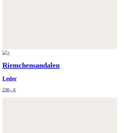
Riemchensandalen
Leder
230,- €