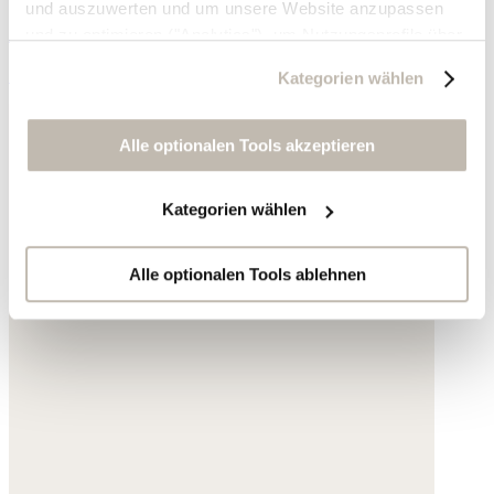
und auszuwerten und um unsere Website anzupassen
Acryl
und zu optimieren ("Analytics"), um Nutzungsprofile über
die von Ihnen angeklickte Werbung und Ihre Interessen
195,- €
Kategorien wählen
zu erstellen, um personalisierte Werbung auszuliefern,
um Sie auf anderen Websites wiederzuerkennen und um
Sie erneut mit Werbung anzusprechen sowie um unsere
Alle optionalen Tools akzeptieren
Werbekampagnen auszuwerten ("Marketing").
Kategorien wählen
Ihre Daten werden mit Dienstanbietern geteilt, die wir in
der Datenschutzerklärung genauer auflisten oder wenn
Sie auf "Kategorien wählen" klicken.
Alle optionalen Tools ablehnen
Indem Sie auf "Alle optionalen Tools akzeptieren" klicken,
erklären Sie sich mit der Nutzung der optionalen Tools
wie zuvor beschrieben einverstanden.
Sie können Ihre Einwilligung jederzeit anpassen oder für
die Zukunft widerrufen.