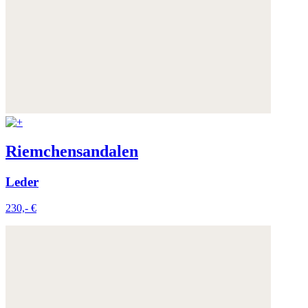
Riemchensandalen
Leder
230,- €