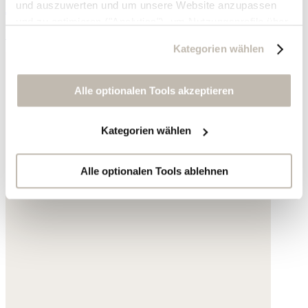
und auszuwerten und um unsere Website anzupassen
Acryl
und zu optimieren ("Analytics"), um Nutzungsprofile über
195,- €
die von Ihnen angeklickte Werbung und Ihre Interessen
Kategorien wählen
zu erstellen, um personalisierte Werbung auszuliefern,
um Sie auf anderen Websites wiederzuerkennen und um
Sie erneut mit Werbung anzusprechen sowie um unsere
Alle optionalen Tools akzeptieren
Werbekampagnen auszuwerten ("Marketing").
Kategorien wählen
Ihre Daten werden mit Dienstanbietern geteilt, die wir in
der Datenschutzerklärung genauer auflisten oder wenn
Sie auf "Kategorien wählen" klicken.
Alle optionalen Tools ablehnen
Indem Sie auf "Alle optionalen Tools akzeptieren" klicken,
erklären Sie sich mit der Nutzung der optionalen Tools
wie zuvor beschrieben einverstanden.
Sie können Ihre Einwilligung jederzeit anpassen oder für
die Zukunft widerrufen.