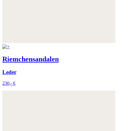
Riemchensandalen
Leder
230,- €