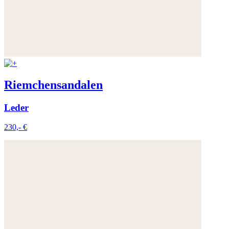
Riemchensandalen
Leder
230,- €