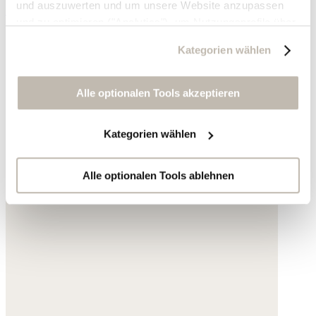
und auszuwerten und um unsere Website anzupassen
195,- €
und zu optimieren ("Analytics"), um Nutzungsprofile über
die von Ihnen angeklickte Werbung und Ihre Interessen
Kategorien wählen
zu erstellen, um personalisierte Werbung auszuliefern,
um Sie auf anderen Websites wiederzuerkennen und um
Sie erneut mit Werbung anzusprechen sowie um unsere
Alle optionalen Tools akzeptieren
Werbekampagnen auszuwerten ("Marketing").
Kategorien wählen
Ihre Daten werden mit Dienstanbietern geteilt, die wir in
der Datenschutzerklärung genauer auflisten oder wenn
Sie auf "Kategorien wählen" klicken.
Alle optionalen Tools ablehnen
Indem Sie auf "Alle optionalen Tools akzeptieren" klicken,
erklären Sie sich mit der Nutzung der optionalen Tools
wie zuvor beschrieben einverstanden.
Sie können Ihre Einwilligung jederzeit anpassen oder für
die Zukunft widerrufen.