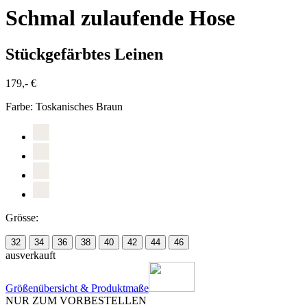
Schmal zulaufende Hose
Stückgefärbtes Leinen
179,- €
Farbe:
Toskanisches Braun
Grösse:
32
34
36
38
40
42
44
46
ausverkauft
Größenübersicht & Produktmaße
NUR ZUM VORBESTELLEN