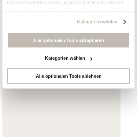
und auszuwerten und um unsere Website anzupassen
und zu optimieren ("Analytics"), um Nutzungsprofile über
die von Ihnen angeklickte Werbung und Ihre Interessen
Kategorien wählen
zu erstellen, um personalisierte Werbung auszuliefern,
um Sie auf anderen Websites wiederzuerkennen und um
Sie erneut mit Werbung anzusprechen sowie um unsere
Alle optionalen Tools akzeptieren
Werbekampagnen auszuwerten ("Marketing").
Kategorien wählen
Ihre Daten werden mit Dienstanbietern geteilt, die wir in
der Datenschutzerklärung genauer auflisten oder wenn
Sie auf "Kategorien wählen" klicken.
Alle optionalen Tools ablehnen
Indem Sie auf "Alle optionalen Tools akzeptieren" klicken,
erklären Sie sich mit der Nutzung der optionalen Tools
wie zuvor beschrieben einverstanden.
Sie können Ihre Einwilligung jederzeit anpassen oder für
die Zukunft widerrufen.