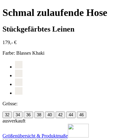
Schmal zulaufende Hose
Stückgefärbtes Leinen
179,- €
Farbe:
Blasses Khaki
Grösse:
32
34
36
38
40
42
44
46
ausverkauft
Größenübersicht & Produktmaße