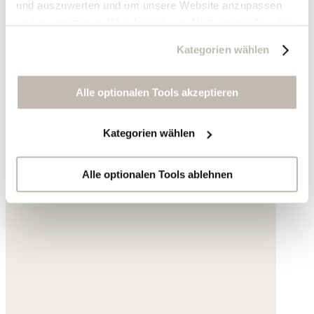
und auszuwerten und um unsere Website anzupassen
Leder
und zu optimieren ("Analytics"), um Nutzungsprofile über
die von Ihnen angeklickte Werbung und Ihre Interessen
165,- €
Kategorien wählen
zu erstellen, um personalisierte Werbung auszuliefern,
um Sie auf anderen Websites wiederzuerkennen und um
Sie erneut mit Werbung anzusprechen sowie um unsere
Alle optionalen Tools akzeptieren
Werbekampagnen auszuwerten ("Marketing").
Kategorien wählen
Ihre Daten werden mit Dienstanbietern geteilt, die wir in
der Datenschutzerklärung genauer auflisten oder wenn
Sie auf "Kategorien wählen" klicken.
Alle optionalen Tools ablehnen
Indem Sie auf "Alle optionalen Tools akzeptieren" klicken,
erklären Sie sich mit der Nutzung der optionalen Tools
wie zuvor beschrieben einverstanden.
Sie können Ihre Einwilligung jederzeit anpassen oder für
die Zukunft widerrufen.