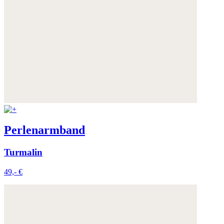
Weitere Informationen:
Datenschutz
,
Impressum
und
AGB
Perlenarmband
Turmalin
49,- €