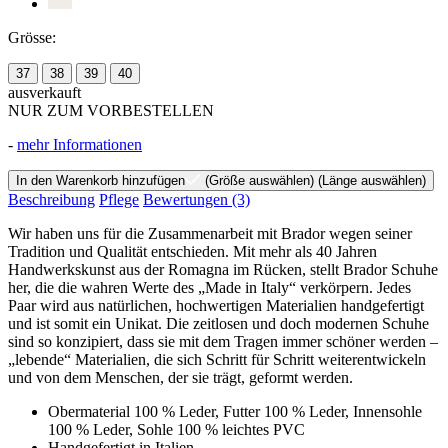
Grösse:
37
38
39
40
ausverkauft
NUR ZUM VORBESTELLEN
-
mehr Informationen
In den Warenkorb hinzufügen
(Größe auswählen)
(Länge auswählen)
Beschreibung
Pflege
Bewertungen
(3)
Wir haben uns für die Zusammenarbeit mit Brador wegen seiner
Tradition und Qualität entschieden. Mit mehr als 40 Jahren
Handwerkskunst aus der Romagna im Rücken, stellt Brador Schuhe
her, die die wahren Werte des „Made in Italy“ verkörpern. Jedes
Paar wird aus natürlichen, hochwertigen Materialien handgefertigt
und ist somit ein Unikat. Die zeitlosen und doch modernen Schuhe
sind so konzipiert, dass sie mit dem Tragen immer schöner werden –
„lebende“ Materialien, die sich Schritt für Schritt weiterentwickeln
und von dem Menschen, der sie trägt, geformt werden.
Obermaterial 100 % Leder, Futter 100 % Leder, Innensohle
100 % Leder, Sohle 100 % leichtes PVC
Handgefertigt in Italien