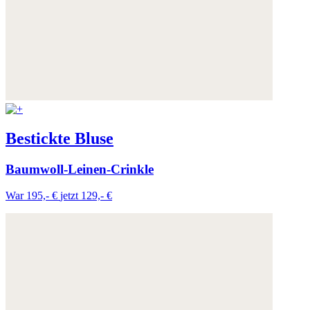
Bestickte Bluse
Baumwoll-Leinen-Crinkle
War 195,- €
jetzt 129,- €