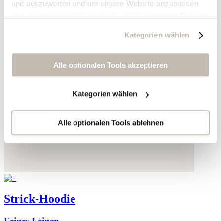
und auszuwerten und um unsere Website anzupassen
und zu optimieren ("Analytics"), um Nutzungsprofile über
die von Ihnen angeklickte Werbung und Ihre Interessen
Kategorien wählen
zu erstellen, um personalisierte Werbung auszuliefern,
um Sie auf anderen Websites wiederzuerkennen und um
Sie erneut mit Werbung anzusprechen sowie um unsere
Alle optionalen Tools akzeptieren
Werbekampagnen auszuwerten ("Marketing").
Kategorien wählen
Ihre Daten werden mit Dienstanbietern geteilt, die wir in
der Datenschutzerklärung genauer auflisten oder wenn
Sie auf "Kategorien wählen" klicken.
Alle optionalen Tools ablehnen
Indem Sie auf "Alle optionalen Tools akzeptieren" klicken,
erklären Sie sich mit der Nutzung der optionalen Tools
wie zuvor beschrieben einverstanden.
Sie können Ihre Einwilligung jederzeit anpassen oder für
Strick-Hoodie
die Zukunft widerrufen.
Feines Leinen