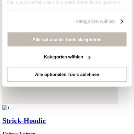
und auszuwerten und um unsere Website anzupassen
und zu optimieren ("Analytics"), um Nutzungsprofile über
die von Ihnen angeklickte Werbung und Ihre Interessen
Kategorien wählen
zu erstellen, um personalisierte Werbung auszuliefern,
um Sie auf anderen Websites wiederzuerkennen und um
Sie erneut mit Werbung anzusprechen sowie um unsere
Alle optionalen Tools akzeptieren
Werbekampagnen auszuwerten ("Marketing").
Kategorien wählen
Ihre Daten werden mit Dienstanbietern geteilt, die wir in
der Datenschutzerklärung genauer auflisten oder wenn
Sie auf "Kategorien wählen" klicken.
Alle optionalen Tools ablehnen
Indem Sie auf "Alle optionalen Tools akzeptieren" klicken,
erklären Sie sich mit der Nutzung der optionalen Tools
wie zuvor beschrieben einverstanden.
Sie können Ihre Einwilligung jederzeit anpassen oder für
Strick-Hoodie
die Zukunft widerrufen.
Feines Leinen