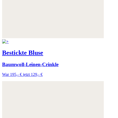
Bestickte Bluse
Baumwoll-Leinen-Crinkle
War 195,- €
jetzt 129,- €