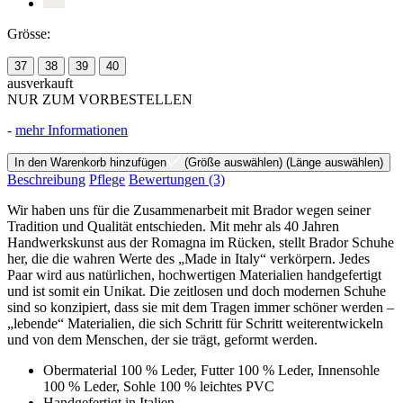
Grösse:
37
38
39
40
ausverkauft
NUR ZUM VORBESTELLEN
-
mehr Informationen
In den Warenkorb hinzufügen
(Größe auswählen)
(Länge auswählen)
Beschreibung
Pflege
Bewertungen
(3)
Wir haben uns für die Zusammenarbeit mit Brador wegen seiner
Tradition und Qualität entschieden. Mit mehr als 40 Jahren
Handwerkskunst aus der Romagna im Rücken, stellt Brador Schuhe
her, die die wahren Werte des „Made in Italy“ verkörpern. Jedes
Paar wird aus natürlichen, hochwertigen Materialien handgefertigt
und ist somit ein Unikat. Die zeitlosen und doch modernen Schuhe
sind so konzipiert, dass sie mit dem Tragen immer schöner werden –
„lebende“ Materialien, die sich Schritt für Schritt weiterentwickeln
und von dem Menschen, der sie trägt, geformt werden.
Obermaterial 100 % Leder, Futter 100 % Leder, Innensohle
100 % Leder, Sohle 100 % leichtes PVC
Handgefertigt in Italien