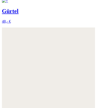
Gürtel
48,- €