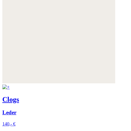
Clogs
Leder
140,- €