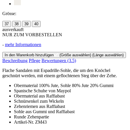
Grösse:
37
38
39
40
ausverkauft
NUR ZUM VORBESTELLEN
-
mehr Informationen
In den Warenkorb hinzufügen
(Größe auswählen)
(Länge auswählen)
Beschreibung
Pflege
Bewertungen
(3.5)
Flache Sandalen mit Espadrille-Sohle, die um den Knöchel
geschnürt werden, mit einem geflochtenen Steg über der Zehe.
Obermaterial 100% Jute, Sohle 80% Jute 20% Gummi
Spanische Schuhe von Maypol
Obermaterial aus Raffiabast
Schnürsenkel zum Wickeln
Zehenriemen aus Raffiabast
Sohle aus Gummi und Raffiabast
Runde Zehenpartie
Artikel-Nr. ZM43