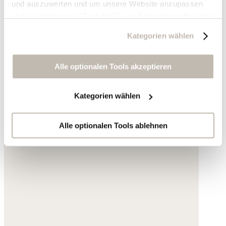
und auszuwerten und um unsere Website anzupassen
und zu optimieren ("Analytics"), um Nutzungsprofile über
die von Ihnen angeklickte Werbung und Ihre Interessen
Kategorien wählen
zu erstellen, um personalisierte Werbung auszuliefern,
um Sie auf anderen Websites wiederzuerkennen und um
Sie erneut mit Werbung anzusprechen sowie um unsere
Alle optionalen Tools akzeptieren
Werbekampagnen auszuwerten ("Marketing").
Kategorien wählen
Ihre Daten werden mit Dienstanbietern geteilt, die wir in
der Datenschutzerklärung genauer auflisten oder wenn
Sie auf "Kategorien wählen" klicken.
Alle optionalen Tools ablehnen
Indem Sie auf "Alle optionalen Tools akzeptieren" klicken,
erklären Sie sich mit der Nutzung der optionalen Tools
wie zuvor beschrieben einverstanden.
Sie können Ihre Einwilligung jederzeit anpassen oder für
die Zukunft widerrufen.