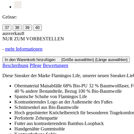
Grösse:
37
38
39
40
ausverkauft
NUR ZUM VORBESTELLEN
-
mehr Informationen
In den Warenkorb hinzufügen
(Größe auswählen)
(Länge auswählen)
Beschreibung
Pflege
Bewertungen
Diese Sneaker der Marke Flamingos Life, unserer neuen Sneaker-Liebli
Obermaterial Maisabfälle 68% Bio-PU 32 % Baumwollfaser, F
40 % andere Bestandteile, Bezug 100 % Bio-Baumwolle
Spanische Schuhe von Flamingos Life
Kontrastierendes Logo an der Außenseite des Fußes
Schnürsenkel aus Bio-Baumwolle
Hoch gepolsterter Knöchelbereich für besonderen Tragekomfor
Perforierte Zehenpartie
Futter aus kontrastierendem Bambus-Loopback
Handgenähte Gummisohle