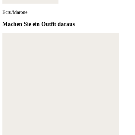
Weitere Informationen:
Datenschutz
,
Impressum
und
AGB
Ecru/Marone
Machen Sie ein Outfit daraus