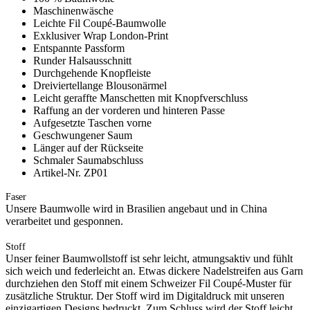
Maschinenwäsche
Leichte Fil Coupé-Baumwolle
Exklusiver Wrap London-Print
Entspannte Passform
Runder Halsausschnitt
Durchgehende Knopfleiste
Dreiviertellange Blousonärmel
Leicht geraffte Manschetten mit Knopfverschluss
Raffung an der vorderen und hinteren Passe
Aufgesetzte Taschen vorne
Geschwungener Saum
Länger auf der Rückseite
Schmaler Saumabschluss
Artikel-Nr. ZP01
Faser
Unsere Baumwolle wird in Brasilien angebaut und in China
verarbeitet und gesponnen.
Stoff
Unser feiner Baumwollstoff ist sehr leicht, atmungsaktiv und fühlt
sich weich und federleicht an. Etwas dickere Nadelstreifen aus Garn
durchziehen den Stoff mit einem Schweizer Fil Coupé-Muster für
zusätzliche Struktur. Der Stoff wird im Digitaldruck mit unseren
einzigartigen Designs bedruckt. Zum Schluss wird der Stoff leicht