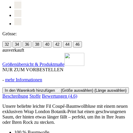
Grösse:
32
34
36
38
40
42
44
46
ausverkauft
Größenübersicht & Produktmaße
NUR ZUM VORBESTELLEN
-
mehr Informationen
In den Warenkorb hinzufügen
(Größe auswählen)
(Länge auswählen)
Beschreibung
Stoffe
Bewertungen
(4.6)
Unsere beliebte leichte Fil Coupé-Baumwollbluse mit einem neuen
exklusiven Wrap London Botanik-Print hat einen geschwungenen
Saum, der hinten etwas länger fällt – perfekt, um ihn in Ihre Jeans
oder Ihren Rock zu stecken.
100 % Baumwolle