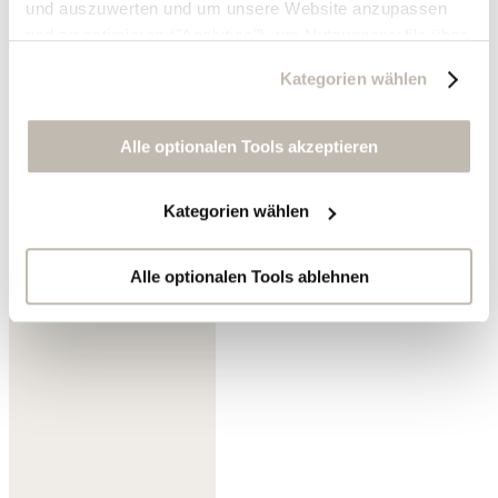
und auszuwerten und um unsere Website anzupassen
und zu optimieren ("Analytics"), um Nutzungsprofile über
die von Ihnen angeklickte Werbung und Ihre Interessen
Kategorien wählen
zu erstellen, um personalisierte Werbung auszuliefern,
um Sie auf anderen Websites wiederzuerkennen und um
Sie erneut mit Werbung anzusprechen sowie um unsere
Alle optionalen Tools akzeptieren
Werbekampagnen auszuwerten ("Marketing").
Lavendelblau/Lohbraun
Kategorien wählen
Ihre Daten werden mit Dienstanbietern geteilt, die wir in
der Datenschutzerklärung genauer auflisten oder wenn
Sie auf "Kategorien wählen" klicken.
Alle optionalen Tools ablehnen
Indem Sie auf "Alle optionalen Tools akzeptieren" klicken,
erklären Sie sich mit der Nutzung der optionalen Tools
wie zuvor beschrieben einverstanden.
Sie können Ihre Einwilligung jederzeit anpassen oder für
die Zukunft widerrufen.