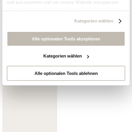
und auszuwerten und um unsere Website anzupassen
und zu optimieren ("Analytics"), um Nutzungsprofile über
die von Ihnen angeklickte Werbung und Ihre Interessen
Kategorien wählen
zu erstellen, um personalisierte Werbung auszuliefern,
um Sie auf anderen Websites wiederzuerkennen und um
Sie erneut mit Werbung anzusprechen sowie um unsere
Alle optionalen Tools akzeptieren
Werbekampagnen auszuwerten ("Marketing").
Lavendelblau/Lohbraun
Kategorien wählen
Ihre Daten werden mit Dienstanbietern geteilt, die wir in
der Datenschutzerklärung genauer auflisten oder wenn
Sie auf "Kategorien wählen" klicken.
Alle optionalen Tools ablehnen
Indem Sie auf "Alle optionalen Tools akzeptieren" klicken,
erklären Sie sich mit der Nutzung der optionalen Tools
wie zuvor beschrieben einverstanden.
Sie können Ihre Einwilligung jederzeit anpassen oder für
die Zukunft widerrufen.