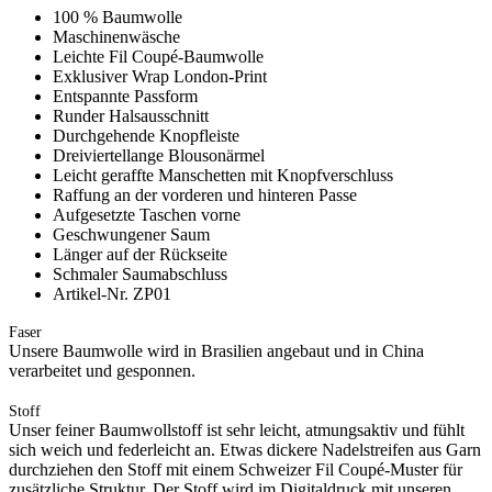
100 % Baumwolle
Maschinenwäsche
Leichte Fil Coupé-Baumwolle
Exklusiver Wrap London-Print
Entspannte Passform
Runder Halsausschnitt
Durchgehende Knopfleiste
Dreiviertellange Blousonärmel
Leicht geraffte Manschetten mit Knopfverschluss
Raffung an der vorderen und hinteren Passe
Aufgesetzte Taschen vorne
Geschwungener Saum
Länger auf der Rückseite
Schmaler Saumabschluss
Artikel-Nr. ZP01
Faser
Unsere Baumwolle wird in Brasilien angebaut und in China
verarbeitet und gesponnen.
Stoff
Unser feiner Baumwollstoff ist sehr leicht, atmungsaktiv und fühlt
sich weich und federleicht an. Etwas dickere Nadelstreifen aus Garn
durchziehen den Stoff mit einem Schweizer Fil Coupé-Muster für
zusätzliche Struktur. Der Stoff wird im Digitaldruck mit unseren