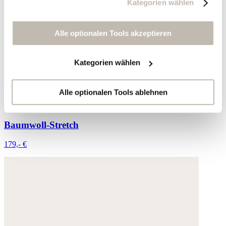
Kategorien wählen
zu erstellen, um personalisierte Werbung auszuliefern,
um Sie auf anderen Websites wiederzuerkennen und um
Sie erneut mit Werbung anzusprechen sowie um unsere
Alle optionalen Tools akzeptieren
Werbekampagnen auszuwerten ("Marketing").
Kategorien wählen
Ihre Daten werden mit Dienstanbietern geteilt, die wir in
der Datenschutzerklärung genauer auflisten oder wenn
Sie auf "Kategorien wählen" klicken.
Alle optionalen Tools ablehnen
Schlaghose
Indem Sie auf "Alle optionalen Tools akzeptieren" klicken,
Baumwoll-Stretch
erklären Sie sich mit der Nutzung der optionalen Tools
wie zuvor beschrieben einverstanden.
179,- €
Sie können Ihre Einwilligung jederzeit anpassen oder für
die Zukunft widerrufen.
Weitere Informationen:
Datenschutz
,
Impressum
und
AGB