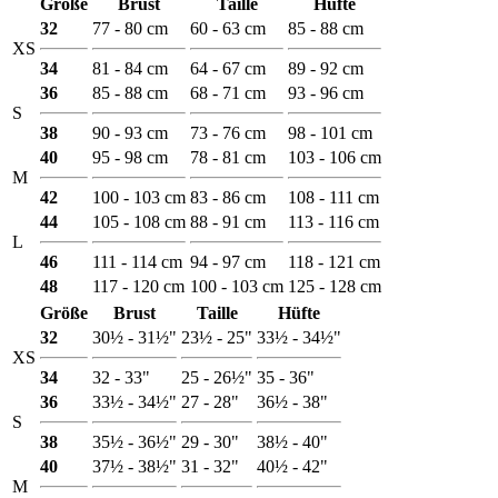
Größe
Brust
Taille
Hüfte
32
77 - 80 cm
60 - 63 cm
85 - 88 cm
XS
34
81 - 84 cm
64 - 67 cm
89 - 92 cm
36
85 - 88 cm
68 - 71 cm
93 - 96 cm
S
38
90 - 93 cm
73 - 76 cm
98 - 101 cm
40
95 - 98 cm
78 - 81 cm
103 - 106 cm
M
42
100 - 103 cm
83 - 86 cm
108 - 111 cm
44
105 - 108 cm
88 - 91 cm
113 - 116 cm
L
46
111 - 114 cm
94 - 97 cm
118 - 121 cm
48
117 - 120 cm
100 - 103 cm
125 - 128 cm
Größe
Brust
Taille
Hüfte
32
30½ - 31½"
23½ - 25"
33½ - 34½"
XS
34
32 - 33"
25 - 26½"
35 - 36"
36
33½ - 34½"
27 - 28"
36½ - 38"
S
38
35½ - 36½"
29 - 30"
38½ - 40"
40
37½ - 38½"
31 - 32"
40½ - 42"
M