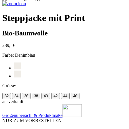
Steppjacke mit Print
Bio-Baumwolle
239,- €
Farbe:
Denimblau
Grösse:
32
34
36
38
40
42
44
46
ausverkauft
Größenübersicht & Produktmaße
NUR ZUM VORBESTELLEN