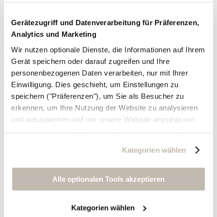
Gerätezugriff und Datenverarbeitung für Präferenzen,
Analytics und Marketing
Wir nutzen optionale Dienste, die Informationen auf Ihrem
Gerät speichern oder darauf zugreifen und Ihre
personenbezogenen Daten verarbeiten, nur mit Ihrer
Leder-Clogs mit offener Zehenpartie
Einwilligung. Dies geschieht, um Einstellungen zu
speichern ("Präferenzen"), um Sie als Besucher zu
Leder
erkennen, um Ihre Nutzung der Website zu analysieren
und auszuwerten und um unsere Website anzupassen
169,- €
und zu optimieren ("Analytics"), um Nutzungsprofile über
Vielleicht gefällt Ihnen das auch
die von Ihnen angeklickte Werbung und Ihre Interessen
Kategorien wählen
zu erstellen, um personalisierte Werbung auszuliefern,
Kundenbetreuung
um Sie auf anderen Websites wiederzuerkennen und um
Sie erneut mit Werbung anzusprechen sowie um unsere
Kontaktieren Sie uns
Alle optionalen Tools akzeptieren
Versand
Werbekampagnen auszuwerten ("Marketing").
Rücksendung
Größentabelle
Kategorien wählen
Ihre Daten werden mit Dienstanbietern geteilt, die wir in
Tools verwalten