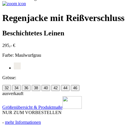
Regenjacke mit Reißverschluss
Beschichtetes Leinen
295,- €
Farbe:
Maulwurfgrau
Grösse:
32
34
36
38
40
42
44
46
ausverkauft
Größenübersicht & Produktmaße
NUR ZUM VORBESTELLEN
-
mehr Informationen