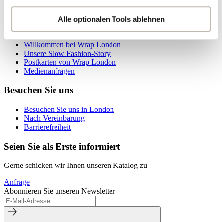
Können wir helfen?
der Datenschutzerklärung genauer auflisten oder wenn
Sie auf "Kategorien wählen" klicken.
Alle optionalen Tools ablehnen
Erfahren Sie mehr über uns
Indem Sie auf "Alle optionalen Tools akzeptieren" klicken,
Willkommen bei Wrap London
Unsere Slow Fashion-Story
erklären Sie sich mit der Nutzung der optionalen Tools
Postkarten von Wrap London
wie zuvor beschrieben einverstanden.
Medienanfragen
Besuchen Sie uns
Sie können Ihre Einwilligung jederzeit anpassen oder für
die Zukunft widerrufen.
Besuchen Sie uns in London
Nach Vereinbarung
Weitere Informationen:
Datenschutz
,
Impressum
und
Barrierefreiheit
AGB
Seien Sie als Erste informiert
Gerne schicken wir Ihnen unseren Katalog zu
Anfrage
Abonnieren Sie unseren Newsletter