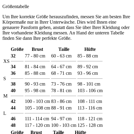
Größentabelle
Um Ihre korrekte Größe herauszufinden, messen Sie am besten Ihre
Körpermaße nur in Ihrer Unterwäsche. Dies wird Ihnen eine
genauere Passform geben, anstatt dass Sie über Ihrer Kleidung oder
Ihre vorhandene Kleidung messen. An Hand der unteren Tabelle
finden Sie dann Ihre perfekte Größe.
Größe
Brust
Taille
Hüfte
32
77 - 80 cm
60 - 63 cm
85 - 88 cm
XS
34
81 - 84 cm
64 - 67 cm
89 - 92 cm
36
85 - 88 cm
68 - 71 cm
93 - 96 cm
S
38
90 - 93 cm
73 - 76 cm
98 - 101 cm
40
95 - 98 cm
78 - 81 cm
103 - 106 cm
M
42
100 - 103 cm
83 - 86 cm
108 - 111 cm
44
105 - 108 cm
88 - 91 cm
113 - 116 cm
L
46
111 - 114 cm
94 - 97 cm
118 - 121 cm
48
117 - 120 cm
100 - 103 cm
125 - 128 cm
Größe
Brust
Taille
Hüfte