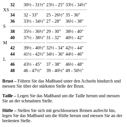
32
30½ - 31½"
23½ - 25"
33½ - 34½"
XS
34
32 - 33"
25 - 26½"
35 - 36"
36
33½ - 34½"
27 - 28"
36½ - 38"
S
38
35½ - 36½"
29 - 30"
38½ - 40"
40
37½ - 38½"
31 - 32"
40½ - 42"
M
42
39½ - 40½"
32½ - 34"
42½ - 44"
44
41½ - 42½"
34½ - 36"
44½ - 46"
L
46
43½ - 45"
37 - 38"
46½ - 48"
48
46 - 47½"
39 - 40½"
49 - 50½"
Brust ‒
Führen Sie das Maßband unter den Achseln hindurch und
messen Sie über der stärksten Stelle der Brust.
Taille ‒
Legen Sie das Maßband um die Taille herum und messen
Sie an der schmalsten Stelle.
Hüfte ‒
Stellen Sie sich mit geschlossenen Beinen aufrecht hin,
legen Sie das Maßband um die Hüfte herum und messen Sie an der
breitesten Stelle.