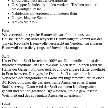
Knopfverschluss an der Gesäßtasche
Gesteppte Nahtdetails an den vorderen Taschen und der
rückwärtigen Passe
Nahtdetails am vorderen und hinteren Bein
Umgeschlagene Säume
Artikel-Nr. ZP77
Faser
Wir verwenden recycelte Baumwolle aus Produktions- und
Haushaltsabfällen; unser recyceltes Baumwollgarn kommt aus der
Türkei. Recycelte Baumwolle verursacht im Vergleich zu anderen
Baumwollsorten die geringsten Umweltbelastungen.
Stoff
Unser Denim-Stoff besteht zu 100% aus Baumwolle und hat den
typischen traditionellen Denim-Look. Nach dem Spinnen wird die
Hälfte der Garne mit Indigo gefärbt und die andere Hälfte ungefärbt
in Ecru belassen. Der typische Denim-Stoff entsteht durch
Verweben des indigofarbenen Garns mit ungefärbtem Ecru in einer
3/1-Köperbindung, die das spezifische Aussehen eines Denim-
Stoffes erzeugt. Dann wird der Stoff zu einem Kleidungsstück
genäht und die Indigofarbe ausgewaschen, um die gewünschte
Weichheit und das abgenutzte Aussehen zu erzielen.
Fabrik