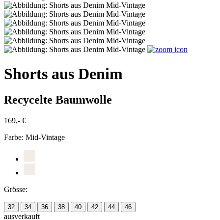
Shorts aus Denim
Recycelte Baumwolle
169,- €
Farbe:
Mid-Vintage
Grösse:
32
34
36
38
40
42
44
46
ausverkauft