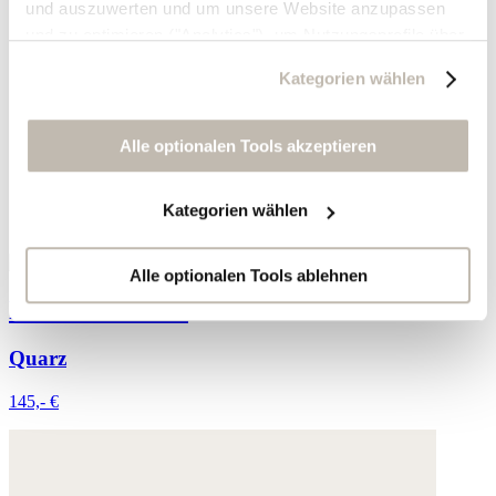
und auszuwerten und um unsere Website anzupassen
und zu optimieren ("Analytics"), um Nutzungsprofile über
die von Ihnen angeklickte Werbung und Ihre Interessen
Kategorien wählen
zu erstellen, um personalisierte Werbung auszuliefern,
um Sie auf anderen Websites wiederzuerkennen und um
Sie erneut mit Werbung anzusprechen sowie um unsere
Alle optionalen Tools akzeptieren
Werbekampagnen auszuwerten ("Marketing").
Kategorien wählen
Ihre Daten werden mit Dienstanbietern geteilt, die wir in
der Datenschutzerklärung genauer auflisten oder wenn
Sie auf "Kategorien wählen" klicken.
Alle optionalen Tools ablehnen
Perlenarmband
Indem Sie auf "Alle optionalen Tools akzeptieren" klicken,
erklären Sie sich mit der Nutzung der optionalen Tools
Quarz
wie zuvor beschrieben einverstanden.
145,- €
Sie können Ihre Einwilligung jederzeit anpassen oder für
die Zukunft widerrufen.