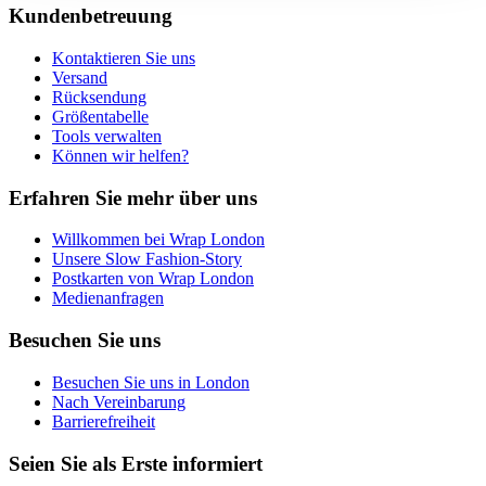
Kundenbetreuung
Sie können Ihre Einwilligung jederzeit anpassen oder für
die Zukunft widerrufen.
Kontaktieren Sie uns
Versand
Weitere Informationen:
Datenschutz
,
Impressum
und
Rücksendung
Größentabelle
AGB
Tools verwalten
Können wir helfen?
Erfahren Sie mehr über uns
Willkommen bei Wrap London
Unsere Slow Fashion-Story
Postkarten von Wrap London
Medienanfragen
Besuchen Sie uns
Besuchen Sie uns in London
Nach Vereinbarung
Barrierefreiheit
Seien Sie als Erste informiert