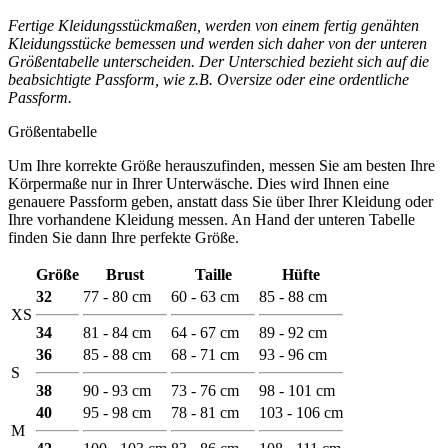
Fertige Kleidungsstückmaßen, werden von einem fertig genähten
Kleidungsstücke bemessen und werden sich daher von der unteren
Größentabelle unterscheiden. Der Unterschied bezieht sich auf die
beabsichtigte Passform, wie z.B. Oversize oder eine ordentliche
Passform.
Größentabelle
Um Ihre korrekte Größe herauszufinden, messen Sie am besten Ihre
Körpermaße nur in Ihrer Unterwäsche. Dies wird Ihnen eine
genauere Passform geben, anstatt dass Sie über Ihrer Kleidung oder
Ihre vorhandene Kleidung messen. An Hand der unteren Tabelle
finden Sie dann Ihre perfekte Größe.
Größe
Brust
Taille
Hüfte
32
77 - 80 cm
60 - 63 cm
85 - 88 cm
XS
34
81 - 84 cm
64 - 67 cm
89 - 92 cm
36
85 - 88 cm
68 - 71 cm
93 - 96 cm
S
38
90 - 93 cm
73 - 76 cm
98 - 101 cm
40
95 - 98 cm
78 - 81 cm
103 - 106 cm
M