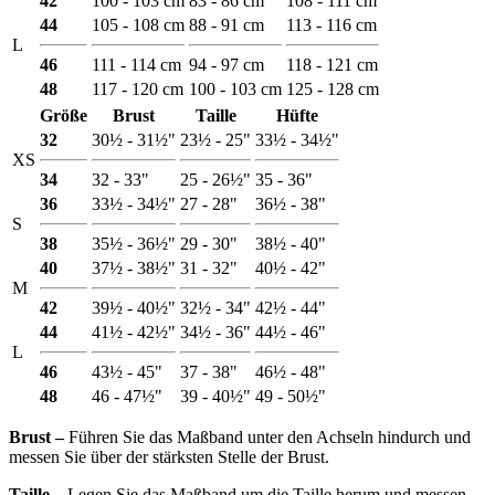
42
100 - 103 cm
83 - 86 cm
108 - 111 cm
44
105 - 108 cm
88 - 91 cm
113 - 116 cm
L
46
111 - 114 cm
94 - 97 cm
118 - 121 cm
48
117 - 120 cm
100 - 103 cm
125 - 128 cm
Größe
Brust
Taille
Hüfte
32
30½ - 31½"
23½ - 25"
33½ - 34½"
XS
34
32 - 33"
25 - 26½"
35 - 36"
36
33½ - 34½"
27 - 28"
36½ - 38"
S
38
35½ - 36½"
29 - 30"
38½ - 40"
40
37½ - 38½"
31 - 32"
40½ - 42"
M
42
39½ - 40½"
32½ - 34"
42½ - 44"
44
41½ - 42½"
34½ - 36"
44½ - 46"
L
46
43½ - 45"
37 - 38"
46½ - 48"
48
46 - 47½"
39 - 40½"
49 - 50½"
Brust ‒
Führen Sie das Maßband unter den Achseln hindurch und
messen Sie über der stärksten Stelle der Brust.
Taille ‒
Legen Sie das Maßband um die Taille herum und messen