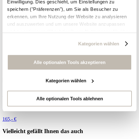
Einwilligung. Dies geschieht, um Einstellungen zu
speichern ("Präferenzen"), um Sie als Besucher zu
erkennen, um Ihre Nutzung der Website zu analysieren
und auszuwerten und um unsere Website anzupassen
und zu optimieren ("Analytics"), um Nutzungsprofile über
die von Ihnen angeklickte Werbung und Ihre Interessen
Kategorien wählen
zu erstellen, um personalisierte Werbung auszuliefern,
um Sie auf anderen Websites wiederzuerkennen und um
Sie erneut mit Werbung anzusprechen sowie um unsere
Alle optionalen Tools akzeptieren
Werbekampagnen auszuwerten ("Marketing").
Kategorien wählen
Ihre Daten werden mit Dienstanbietern geteilt, die wir in
der Datenschutzerklärung genauer auflisten oder wenn
Wickel-Sandalen
Sie auf "Kategorien wählen" klicken.
Alle optionalen Tools ablehnen
Leder
Indem Sie auf "Alle optionalen Tools akzeptieren" klicken,
165,- €
erklären Sie sich mit der Nutzung der optionalen Tools
wie zuvor beschrieben einverstanden.
Vielleicht gefällt Ihnen das auch