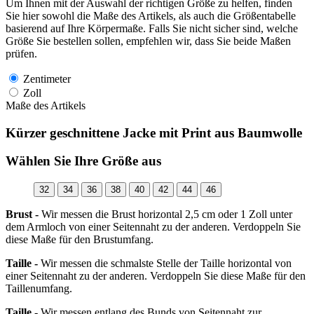
Um Ihnen mit der Auswahl der richtigen Größe zu helfen, finden
Sie hier sowohl die Maße des Artikels, als auch die Größentabelle
basierend auf Ihre Körpermaße. Falls Sie nicht sicher sind, welche
Größe Sie bestellen sollen, empfehlen wir, dass Sie beide Maßen
prüfen.
Zentimeter
Zoll
Maße des Artikels
Kürzer geschnittene Jacke mit Print aus Baumwolle
Wählen Sie Ihre Größe aus
32
34
36
38
40
42
44
46
Brust -
Wir messen die Brust horizontal 2,5 cm oder 1 Zoll unter
dem Armloch von einer Seitennaht zu der anderen. Verdoppeln Sie
diese Maße für den Brustumfang.
Taille -
Wir messen die schmalste Stelle der Taille horizontal von
einer Seitennaht zu der anderen. Verdoppeln Sie diese Maße für den
Taillenumfang.
Taille -
Wir messen entlang des Bunds von Seitennaht zur