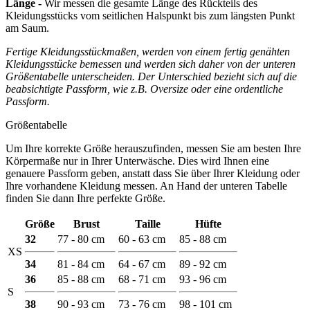
Länge -
Wir messen die gesamte Länge des Rückteils des
Kleidungsstücks vom seitlichen Halspunkt bis zum längsten Punkt
am Saum.
Fertige Kleidungsstückmaßen, werden von einem fertig genähten
Kleidungsstücke bemessen und werden sich daher von der unteren
Größentabelle unterscheiden. Der Unterschied bezieht sich auf die
beabsichtigte Passform, wie z.B. Oversize oder eine ordentliche
Passform.
Größentabelle
Um Ihre korrekte Größe herauszufinden, messen Sie am besten Ihre
Körpermaße nur in Ihrer Unterwäsche. Dies wird Ihnen eine
genauere Passform geben, anstatt dass Sie über Ihrer Kleidung oder
Ihre vorhandene Kleidung messen. An Hand der unteren Tabelle
finden Sie dann Ihre perfekte Größe.
Größe
Brust
Taille
Hüfte
32
77 - 80 cm
60 - 63 cm
85 - 88 cm
XS
34
81 - 84 cm
64 - 67 cm
89 - 92 cm
36
85 - 88 cm
68 - 71 cm
93 - 96 cm
S
38
90 - 93 cm
73 - 76 cm
98 - 101 cm