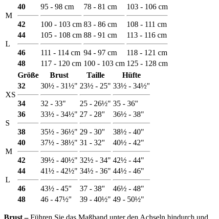
40
95 - 98 cm
78 - 81 cm
103 - 106 cm
M
42
100 - 103 cm
83 - 86 cm
108 - 111 cm
44
105 - 108 cm
88 - 91 cm
113 - 116 cm
L
46
111 - 114 cm
94 - 97 cm
118 - 121 cm
48
117 - 120 cm
100 - 103 cm
125 - 128 cm
Größe
Brust
Taille
Hüfte
32
30½ - 31½"
23½ - 25"
33½ - 34½"
XS
34
32 - 33"
25 - 26½"
35 - 36"
36
33½ - 34½"
27 - 28"
36½ - 38"
S
38
35½ - 36½"
29 - 30"
38½ - 40"
40
37½ - 38½"
31 - 32"
40½ - 42"
M
42
39½ - 40½"
32½ - 34"
42½ - 44"
44
41½ - 42½"
34½ - 36"
44½ - 46"
L
46
43½ - 45"
37 - 38"
46½ - 48"
48
46 - 47½"
39 - 40½"
49 - 50½"
Brust ‒
Führen Sie das Maßband unter den Achseln hindurch und