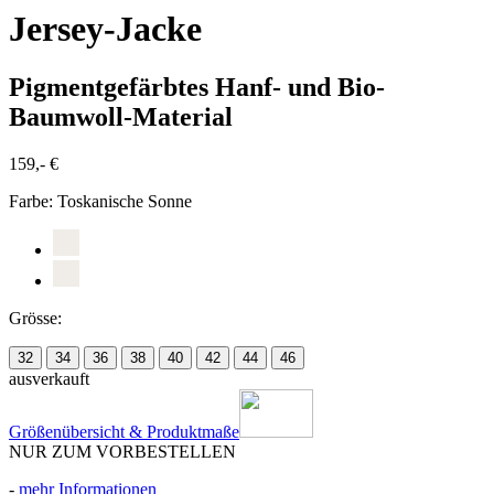
Jersey-Jacke
Pigmentgefärbtes Hanf- und Bio-
Baumwoll-Material
159,- €
Farbe:
Toskanische Sonne
Grösse:
32
34
36
38
40
42
44
46
ausverkauft
Größenübersicht & Produktmaße
NUR ZUM VORBESTELLEN
-
mehr Informationen