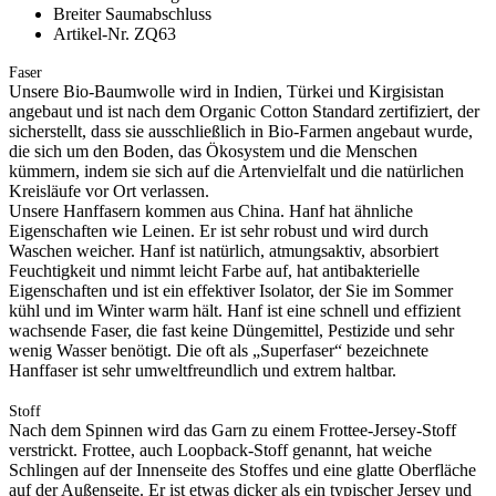
Breiter Saumabschluss
Artikel-Nr. ZQ63
Faser
Unsere Bio-Baumwolle wird in Indien, Türkei und Kirgisistan
angebaut und ist nach dem Organic Cotton Standard zertifiziert, der
sicherstellt, dass sie ausschließlich in Bio-Farmen angebaut wurde,
die sich um den Boden, das Ökosystem und die Menschen
kümmern, indem sie sich auf die Artenvielfalt und die natürlichen
Kreisläufe vor Ort verlassen.
Unsere Hanffasern kommen aus China. Hanf hat ähnliche
Eigenschaften wie Leinen. Er ist sehr robust und wird durch
Waschen weicher. Hanf ist natürlich, atmungsaktiv, absorbiert
Feuchtigkeit und nimmt leicht Farbe auf, hat antibakterielle
Eigenschaften und ist ein effektiver Isolator, der Sie im Sommer
kühl und im Winter warm hält. Hanf ist eine schnell und effizient
wachsende Faser, die fast keine Düngemittel, Pestizide und sehr
wenig Wasser benötigt. Die oft als „Superfaser“ bezeichnete
Hanffaser ist sehr umweltfreundlich und extrem haltbar.
Stoff
Nach dem Spinnen wird das Garn zu einem Frottee-Jersey-Stoff
verstrickt. Frottee, auch Loopback-Stoff genannt, hat weiche
Schlingen auf der Innenseite des Stoffes und eine glatte Oberfläche
auf der Außenseite. Er ist etwas dicker als ein typischer Jersey und