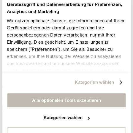
Erfahren Sie mehr über uns
Gerätezugriff und Datenverarbeitung für Präferenzen,
Analytics und Marketing
Willkommen bei Wrap London
Unsere Slow Fashion-Story
Wir nutzen optionale Dienste, die Informationen auf Ihrem
Postkarten von Wrap London
Gerät speichern oder darauf zugreifen und Ihre
Medienanfragen
personenbezogenen Daten verarbeiten, nur mit Ihrer
Besuchen Sie uns
Einwilligung. Dies geschieht, um Einstellungen zu
speichern ("Präferenzen"), um Sie als Besucher zu
Besuchen Sie uns in London
erkennen, um Ihre Nutzung der Website zu analysieren
Nach Vereinbarung
Barrierefreiheit
und auszuwerten und um unsere Website anzupassen
und zu optimieren ("Analytics"), um Nutzungsprofile über
Seien Sie als Erste informiert
die von Ihnen angeklickte Werbung und Ihre Interessen
Kategorien wählen
zu erstellen, um personalisierte Werbung auszuliefern,
Gerne schicken wir Ihnen unseren Katalog zu
um Sie auf anderen Websites wiederzuerkennen und um
Anfrage
Sie erneut mit Werbung anzusprechen sowie um unsere
Alle optionalen Tools akzeptieren
Abonnieren Sie unseren Newsletter
Werbekampagnen auszuwerten ("Marketing").
Kategorien wählen
Ihre Daten werden mit Dienstanbietern geteilt, die wir in
der Datenschutzerklärung genauer auflisten oder wenn