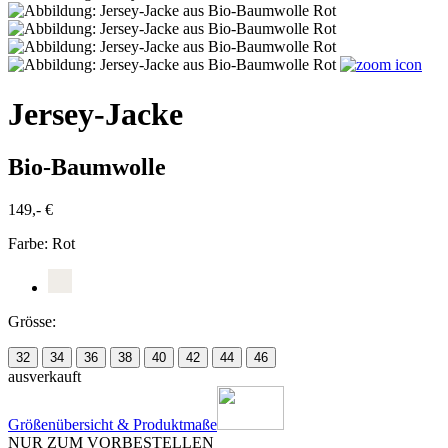
Jersey-Jacke
Bio-Baumwolle
149,- €
Farbe:
Rot
Grösse:
32
34
36
38
40
42
44
46
ausverkauft
Größenübersicht & Produktmaße
NUR ZUM VORBESTELLEN