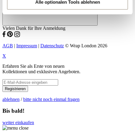
Sie auf "Kategorien wählen" klicken.
Alle optionalen Tools ablehnen
Indem Sie auf "Alle optionalen Tools akzeptieren" klicken,
erklären Sie sich mit der Nutzung der optionalen Tools
Vielen Dank für Ihre Anmeldung
wie zuvor beschrieben einverstanden.
Sie können Ihre Einwilligung jederzeit anpassen oder für
AGB
|
Impressum
|
Datenschutz
© Wrap London 2026
die Zukunft widerrufen.
X
Erfahren Sie als Erste von neuen
Weitere Informationen:
Datenschutz
,
Impressum
und
Kollektionen und exklusiven Angeboten.
AGB
Registrieren
ablehnen
/
bitte nicht noch einmal fragen
Bis bald!
weiter einkaufen