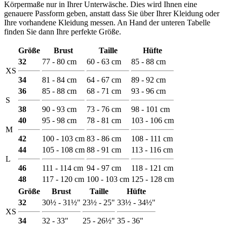
Körpermaße nur in Ihrer Unterwäsche. Dies wird Ihnen eine
genauere Passform geben, anstatt dass Sie über Ihrer Kleidung oder
Ihre vorhandene Kleidung messen. An Hand der unteren Tabelle
finden Sie dann Ihre perfekte Größe.
Größe
Brust
Taille
Hüfte
32
77 - 80 cm
60 - 63 cm
85 - 88 cm
XS
34
81 - 84 cm
64 - 67 cm
89 - 92 cm
36
85 - 88 cm
68 - 71 cm
93 - 96 cm
S
38
90 - 93 cm
73 - 76 cm
98 - 101 cm
40
95 - 98 cm
78 - 81 cm
103 - 106 cm
M
42
100 - 103 cm
83 - 86 cm
108 - 111 cm
44
105 - 108 cm
88 - 91 cm
113 - 116 cm
L
46
111 - 114 cm
94 - 97 cm
118 - 121 cm
48
117 - 120 cm
100 - 103 cm
125 - 128 cm
Größe
Brust
Taille
Hüfte
32
30½ - 31½"
23½ - 25"
33½ - 34½"
XS
34
32 - 33"
25 - 26½"
35 - 36"