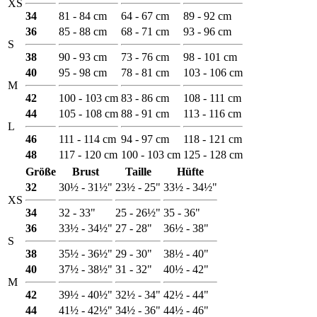
XS
34
81 - 84 cm
64 - 67 cm
89 - 92 cm
36
85 - 88 cm
68 - 71 cm
93 - 96 cm
S
38
90 - 93 cm
73 - 76 cm
98 - 101 cm
40
95 - 98 cm
78 - 81 cm
103 - 106 cm
M
42
100 - 103 cm
83 - 86 cm
108 - 111 cm
44
105 - 108 cm
88 - 91 cm
113 - 116 cm
L
46
111 - 114 cm
94 - 97 cm
118 - 121 cm
48
117 - 120 cm
100 - 103 cm
125 - 128 cm
Größe
Brust
Taille
Hüfte
32
30½ - 31½"
23½ - 25"
33½ - 34½"
XS
34
32 - 33"
25 - 26½"
35 - 36"
36
33½ - 34½"
27 - 28"
36½ - 38"
S
38
35½ - 36½"
29 - 30"
38½ - 40"
40
37½ - 38½"
31 - 32"
40½ - 42"
M
42
39½ - 40½"
32½ - 34"
42½ - 44"
44
41½ - 42½"
34½ - 36"
44½ - 46"