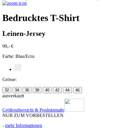
Bedrucktes T-Shirt
Leinen-Jersey
99,- €
Farbe:
Blau/Ecru
Grösse:
32
34
36
38
40
42
44
46
ausverkauft
Größenübersicht & Produktmaße
NUR ZUM VORBESTELLEN
-
mehr Informationen