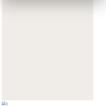
erklären Sie sich mit der Nutzung der optionalen Tools
wie zuvor beschrieben einverstanden.
Sie können Ihre Einwilligung jederzeit anpassen oder für
die Zukunft widerrufen.
Weitere Informationen:
Datenschutz
,
Impressum
und
AGB