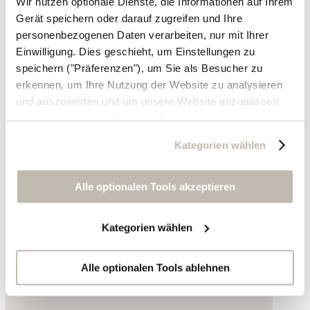
Wir nutzen optionale Dienste, die Informationen auf Ihrem
Gerät speichern oder darauf zugreifen und Ihre
personenbezogenen Daten verarbeiten, nur mit Ihrer
Einwilligung. Dies geschieht, um Einstellungen zu
speichern ("Präferenzen"), um Sie als Besucher zu
erkennen, um Ihre Nutzung der Website zu analysieren
und auszuwerten und um unsere Website anzupassen
und zu optimieren ("Analytics"), um Nutzungsprofile über
die von Ihnen angeklickte Werbung und Ihre Interessen
T-Shirt mit U-Ausschnitt
Kategorien wählen
zu erstellen, um personalisierte Werbung auszuliefern,
um Sie auf anderen Websites wiederzuerkennen und um
Hanf und Bio-Baumwolle
Sie erneut mit Werbung anzusprechen sowie um unsere
Alle optionalen Tools akzeptieren
59,- €
Werbekampagnen auszuwerten ("Marketing").
Kategorien wählen
Ihre Daten werden mit Dienstanbietern geteilt, die wir in
der Datenschutzerklärung genauer auflisten oder wenn
Sie auf "Kategorien wählen" klicken.
Alle optionalen Tools ablehnen
Indem Sie auf "Alle optionalen Tools akzeptieren" klicken,